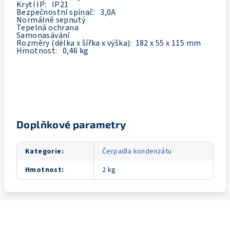
Krytí IP: IP21
Bezpečnostní spínač: 3,0A
Normálně sepnutý
Tepelná ochrana
Samonasávání
R
ozměry (délka x šířka x výška): 182 x 55 x 115 mm
Hmotnost: 0,46 kg
Doplňkové parametry
Kategorie
:
Čerpadla kondenzátu
Hmotnost
:
2 kg
Z
á