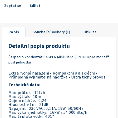
Zeptat se
Sdílet
Popis
Související soubory (1)
Diskuze
Detailní popis produktu
Čerpadlo kondenzátu ASPEN Mini Blanc (FP1080) pro montáž
pod jednotku
Extra rychlé nasazení • Kompaktní a diskrétní •
Průhledná vyjímatelná nádržka • Ultra tichý provoz
Technická data:
Max. průtok: 12L/h
Max. výtlak: 10m
Objem nádrže: 0,24l
Hlučnost v 1m: 21dB
Napájení: 230 VAC, 0,11A, 19W, 50/60Hz
Max. výkon jednotky: 16kW / 54 000 Btu/h
Max. teplota vody: 40C°