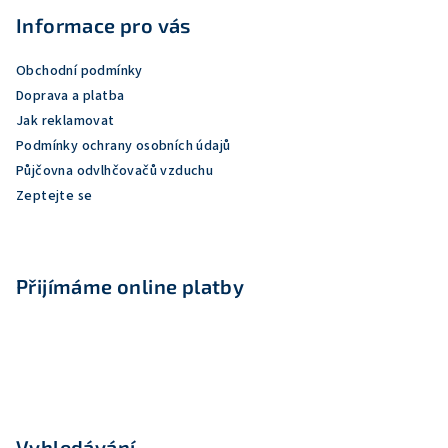
p
Informace pro vás
a
Obchodní podmínky
t
Doprava a platba
í
Jak reklamovat
Podmínky ochrany osobních údajů
Půjčovna odvlhčovačů vzduchu
Zeptejte se
Přijímáme online platby
Vyhledávání