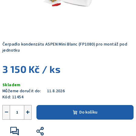
Čerpadlo kondenzátu ASPEN Mini Blanc (FP1080) pro montáž pod
jednotku
3 150 Kč
/ ks
Měrná
Skladem
cena:
Můžeme doručit do:
11.8.2026
Kód:
11454
−
+
Do košíku