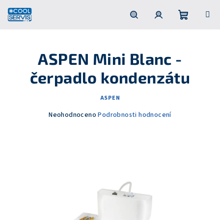
Přejít
na
obsah
Nákupní
Hledat
Přihlášení
ASPEN Mini Blanc -
košík
čerpadlo kondenzátu
ASPEN
Průměrné
Neohodnoceno
Podrobnosti hodnocení
hodnocení
produktu
je
0,0
z
5
hvězdiček.