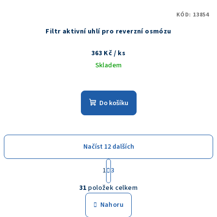
KÓD:
13854
Filtr aktivní uhlí pro reverzní osmózu
363 Kč
/ ks
Skladem
Do košíku
Načíst 12 dalších
S
1
3
t
O
r
31
položek celkem
á
v
n
l
Nahoru
k
á