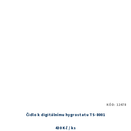
KÓD:
12478
Čidlo k digitálnímu hygrostatu TS-8001
430 Kč
/ ks