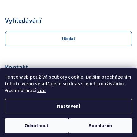
Vyhledávání
Hledat
Kontakt
Tento web používá soubory cookie. Dalším procházením
obchod
@
coolservis.cz
tohoto webu vyjadřujete souhlas s jejich používáním..
+420608231000
Více informací
zde
.
Nastavení
Copyright 2026
COOL SERVIS s.r.o.
. Všechna práva vyhrazena.
Odmítnout
Souhlasím
Vytvořil Shoptet