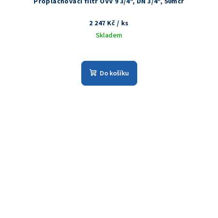
Proplachovací filtr OVV 9 3/4", DN 3/4", 50mcr
2 247 Kč
/ ks
Skladem
Do košíku