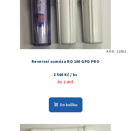
KÓD:
12652
Reverzní osmóza RO 100 GPD PRO
2 560 Kč
/ ks
Do 2 dnů
Do košíku