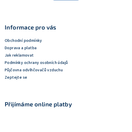
o
d
v
Z
a
á
n
á
c
í
í
p
Informace pro vás
p
a
r
Obchodní podmínky
t
v
Doprava a platba
í
k
Jak reklamovat
y
Podmínky ochrany osobních údajů
v
Půjčovna odvlhčovačů vzduchu
ý
Zeptejte se
p
i
s
u
Přijímáme online platby