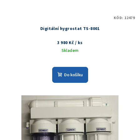
k
t
KÓD:
12479
ů
Digitální hygrostat TS-8001
3 980 Kč
/ ks
Skladem
Do košíku