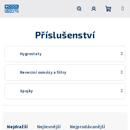
Přejít
na
obsah
Nákupní
Hledat
Přihlášení
Příslušenství
košík
Hygrostaty
Reverzní osmózy a filtry
Spojky
Ř
a
Nejdražší
Nejlevnější
Nejprodávanější