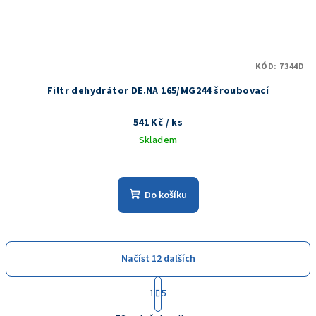
KÓD:
7344D
Filtr dehydrátor DE.NA 165/MG244 šroubovací
541 Kč
/ ks
Skladem
Do košíku
Načíst 12 dalších
S
1
5
t
O
r