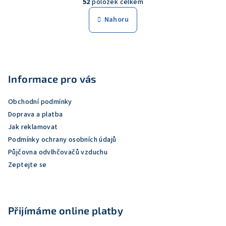
52
položek celkem
á
v
n
l
Nahoru
k
á
o
d
v
Z
a
á
n
á
c
í
í
p
Informace pro vás
p
a
r
Obchodní podmínky
t
v
Doprava a platba
í
k
Jak reklamovat
y
Podmínky ochrany osobních údajů
v
Půjčovna odvlhčovačů vzduchu
ý
Zeptejte se
p
i
s
u
Přijímáme online platby