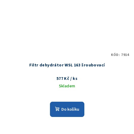
KÓD:
7914
Filtr dehydrátor WSL 163 šroubovací
577 Kč
/ ks
Skladem
Do košíku