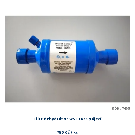
KÓD:
7455
Filtr dehydrátor WSL 167S pájecí
750 Kč
/ ks