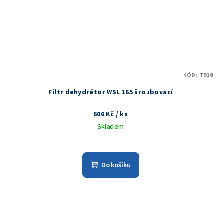
KÓD:
7916
Filtr dehydrátor WSL 165 šroubovací
606 Kč
/ ks
Skladem
Do košíku