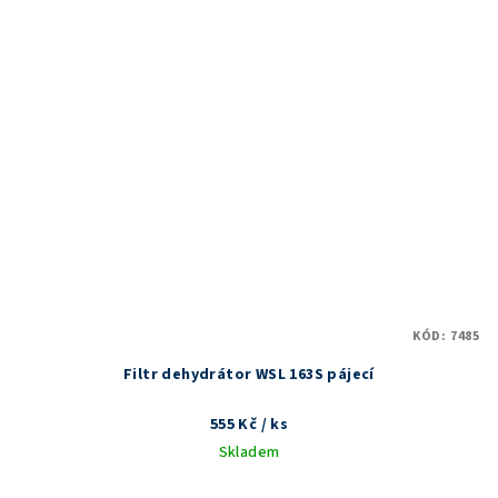
KÓD:
7485
Filtr dehydrátor WSL 163S pájecí
555 Kč
/ ks
Skladem