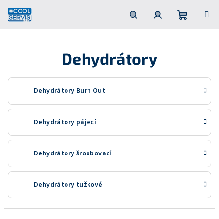
Přejít
na
obsah
Nákupní
Hledat
Přihlášení
Dehydrátory
košík
Dehydrátory Burn Out
Dehydrátory pájecí
Dehydrátory šroubovací
Dehydrátory tužkové