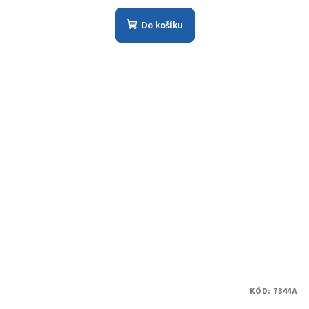
Do košíku
KÓD:
7344A