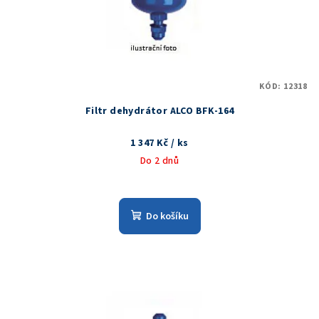
d
u
k
t
KÓD:
12318
ů
Filtr dehydrátor ALCO BFK-164
1 347 Kč
/ ks
Do 2 dnů
Do košíku