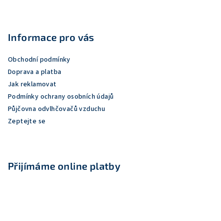
Z
á
p
Informace pro vás
a
Obchodní podmínky
t
Doprava a platba
í
Jak reklamovat
Podmínky ochrany osobních údajů
Půjčovna odvlhčovačů vzduchu
Zeptejte se
Přijímáme online platby