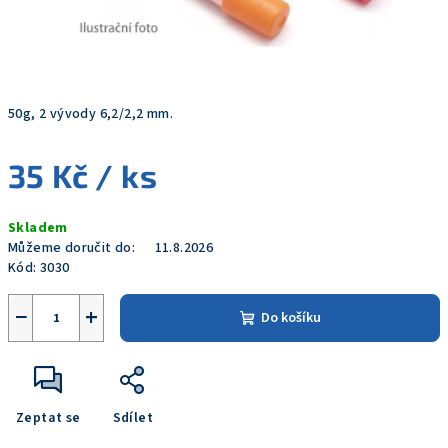
50g, 2 vývody 6,2/2,2 mm.
35 Kč
/ ks
Měrná
Skladem
cena:
Můžeme doručit do:
11.8.2026
Kód:
3030
−
+
Do košíku
Zeptat se
Sdílet