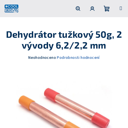
Přejít
na
obsah
Nákupní
Hledat
Přihlášení
Dehydrátor tužkový 50g, 2
košík
vývody 6,2/2,2 mm
Průměrné
Neohodnoceno
Podrobnosti hodnocení
hodnocení
produktu
je
0,0
z
5
hvězdiček.