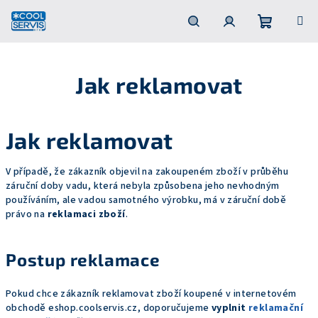
Přejít
na
obsah
Nákupní
Hledat
Přihlášení
Jak reklamovat
košík
Jak reklamovat
V případě, že zákazník objevil na zakoupeném zboží v průběhu
záruční doby vadu, která nebyla způsobena jeho nevhodným
používáním, ale vadou samotného výrobku, má v záruční době
právo na
reklamaci zboží
.
Postup reklamace
Pokud chce zákazník reklamovat zboží koupené v internetovém
obchodě eshop.coolservis.cz, doporučujeme
vyplnit
reklamační