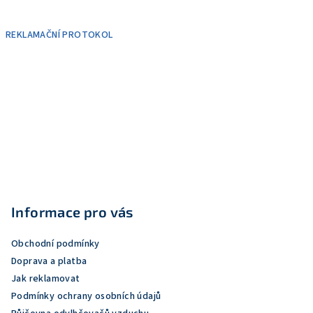
REKLAMAČNÍ PROTOKOL
Z
á
p
Informace pro vás
a
Obchodní podmínky
t
Doprava a platba
í
Jak reklamovat
Podmínky ochrany osobních údajů