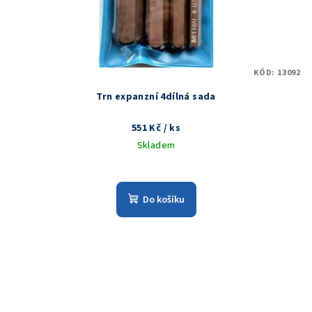
KÓD:
13092
Trn expanzní 4dílná sada
551 Kč
/ ks
Skladem
Do košíku