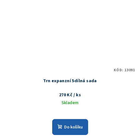
KÓD:
13091
Trn expanzní 5dílná sada
270 Kč
/ ks
Skladem
Do košíku