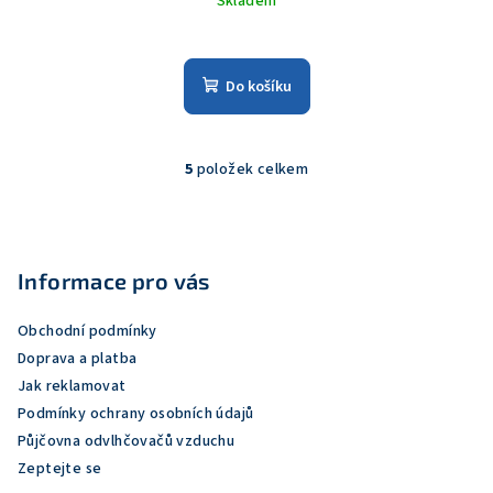
Skladem
Do košíku
5
položek celkem
O
v
Z
l
á
á
p
Informace pro vás
d
a
a
c
Obchodní podmínky
t
í
Doprava a platba
í
p
Jak reklamovat
r
Podmínky ochrany osobních údajů
v
Půjčovna odvlhčovačů vzduchu
k
Zeptejte se
y