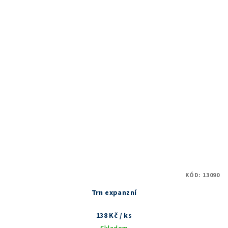
KÓD:
13090
Trn expanzní
138 Kč
/ ks