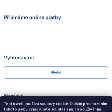
v
ý
p
Přijímáme online platby
i
s
u
Vyhledávání
Hledat
Kontakt
Tento web používá soubory cookie. Dalším procházením
obchod
@
coolservis.cz
tohoto webu vyjadřujete souhlas s jejich používáním..
+420608231000