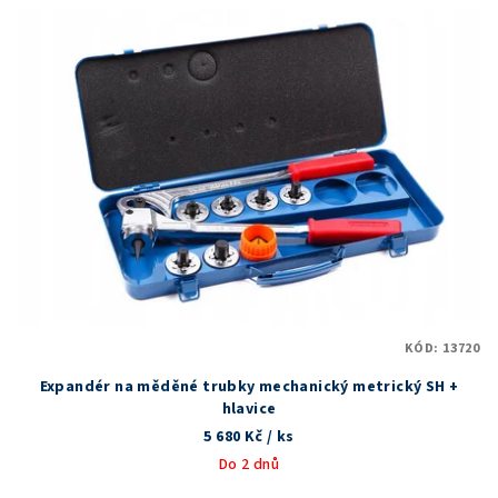
ý
d
p
u
i
k
s
t
p
ů
r
o
d
u
k
t
KÓD:
13720
ů
Expandér na měděné trubky mechanický metrický SH +
hlavice
5 680 Kč
/ ks
Do 2 dnů