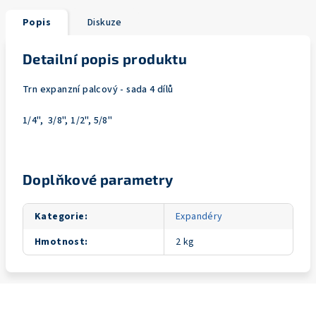
Popis
Diskuze
Detailní popis produktu
Trn expanzní palcový - sada 4 dílů
1/4", 3/8", 1/2", 5/8"
Doplňkové parametry
Kategorie
:
Expandéry
Hmotnost
:
2 kg
Z