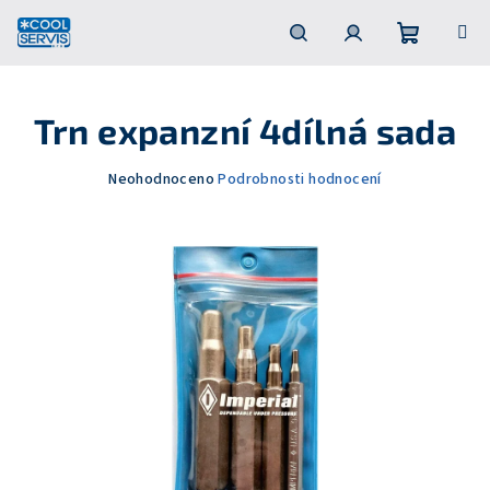
Přejít
na
obsah
Nákupní
Hledat
Přihlášení
Trn expanzní 4dílná sada
košík
Průměrné
Neohodnoceno
Podrobnosti hodnocení
hodnocení
produktu
je
0,0
z
5
hvězdiček.