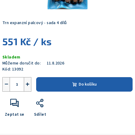
Trn expanzní palcový - sada 4 dílů
551 Kč
/ ks
Měrná
Skladem
cena:
Můžeme doručit do:
11.8.2026
Kód:
13092
−
+
Do košíku
Zeptat se
Sdílet