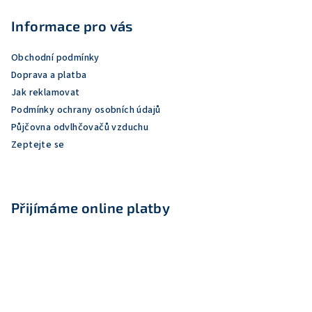
á
p
Informace pro vás
a
Obchodní podmínky
t
Doprava a platba
í
Jak reklamovat
Podmínky ochrany osobních údajů
Půjčovna odvlhčovačů vzduchu
Zeptejte se
Přijímáme online platby