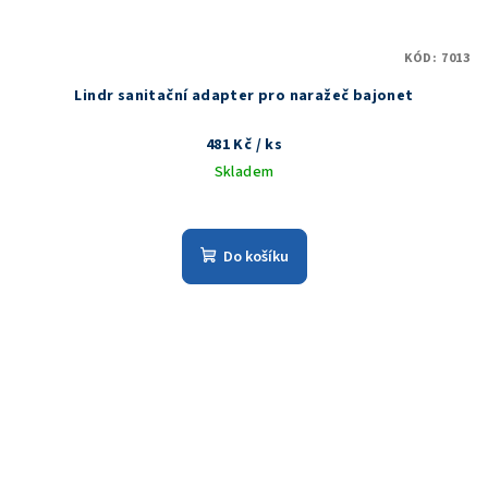
KÓD:
7013
Lindr sanitační adapter pro naražeč bajonet
481 Kč
/ ks
Skladem
Do košíku