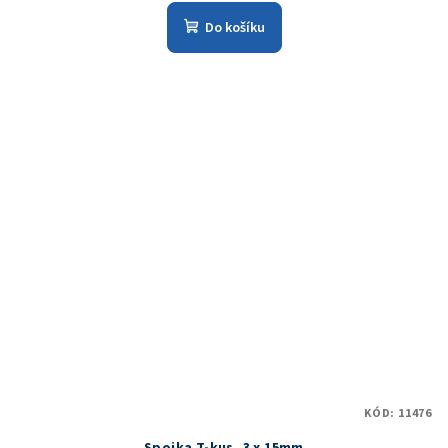
Do košíku
KÓD:
11476
Spojka T-kus, 3 x 15mm