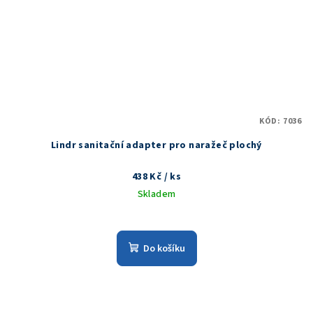
KÓD:
7036
Lindr sanitační adapter pro naražeč plochý
438 Kč
/ ks
Skladem
Do košíku