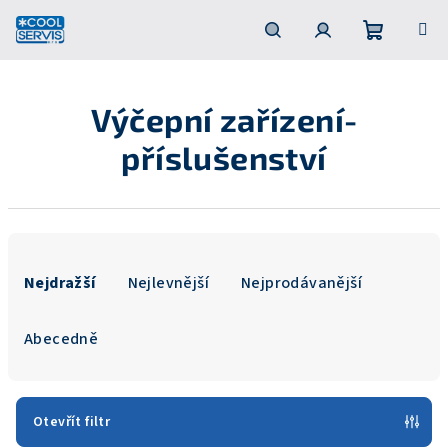
Přejít
na
obsah
Nákupní
Hledat
Přihlášení
Výčepní zařízení-
košík
příslušenství
Ř
a
Nejdražší
Nejlevnější
Nejprodávanější
z
e
Abecedně
n
í
p
Otevřít filtr