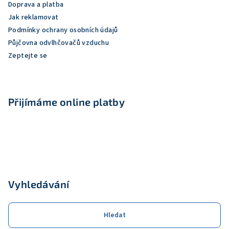
v
Doprava a platba
í
k
Jak reklamovat
y
Podmínky ochrany osobních údajů
v
Půjčovna odvlhčovačů vzduchu
ý
Zeptejte se
p
i
s
u
Přijímáme online platby
Vyhledávání
Hledat