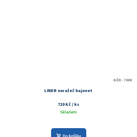
KÓD:
7008
LINDR naražeč bajonet
720 Kč
/ ks
Skladem
Do košíku