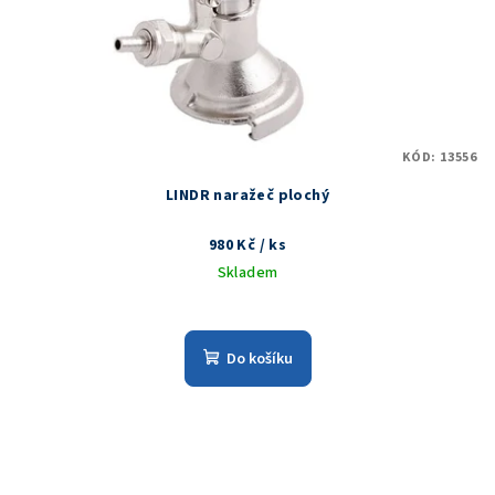
KÓD:
13556
LINDR naražeč plochý
980 Kč
/ ks
Skladem
Do košíku