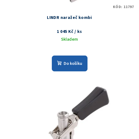
KÓD:
11797
LINDR naražeč kombi
1 045 Kč
/ ks
Skladem
Do košíku