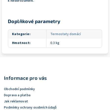
k nedorozumění.
Doplňkové parametry
Kategorie
:
Termostaty domácí
Hmotnost
:
0.3 kg
Z
á
p
Informace pro vás
a
Obchodní podmínky
t
Doprava a platba
í
Jak reklamovat
Podmínky ochrany osobních údajů