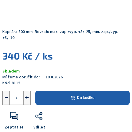
Kapilára 800 mm. Rozsah: max. zap./vyp. +3/-25, min. zap./vyp.
+3/-10
340 Kč
/ ks
Měrná
Skladem
cena:
Můžeme doručit do:
10.8.2026
Kód:
8115
−
+
Do košíku
Zeptat se
Sdílet