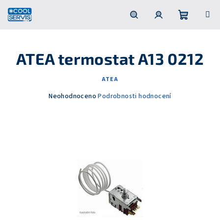
Přejít
na
obsah
Nákupní
Hledat
Přihlášení
ATEA termostat A13 0212
košík
ATEA
Průměrné
Neohodnoceno
Podrobnosti hodnocení
hodnocení
produktu
je
0,0
z
5
hvězdiček.