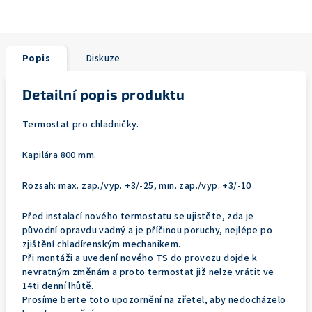
Popis
Diskuze
Detailní popis produktu
Termostat pro chladničky.
Kapilára 800 mm.
Rozsah: max. zap./vyp. +3/-25, min. zap./vyp. +3/-10
Před instalací nového termostatu se ujistěte, zda je
původní opravdu vadný a je příčinou poruchy, nejlépe po
zjištění chladírenským mechanikem.
Při montáži a uvedení nového TS do provozu dojde k
nevratným změnám a proto termostat již nelze vrátit ve
14ti denní lhůtě.
Prosíme berte toto upozornění na zřetel, aby nedocházelo