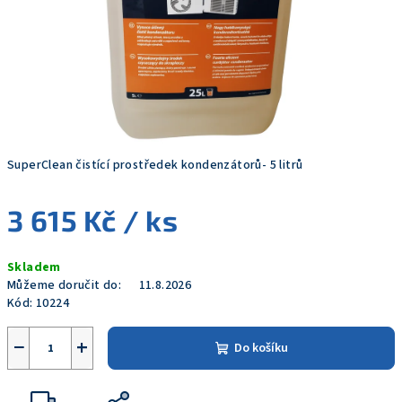
SuperClean čistící prostředek kondenzátorů- 5 litrů
3 615 Kč
/ ks
Měrná
Skladem
cena:
Můžeme doručit do:
11.8.2026
Kód:
10224
−
+
Do košíku