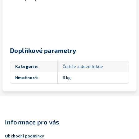
Doplňkové parametry
Kategorie
:
Čističe a dezinfekce
Hmotnost
:
6 kg
Z
á
p
Informace pro vás
a
Obchodní podmínky