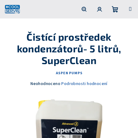
Přejít
na
obsah
Nákupní
Hledat
Přihlášení
Čistící prostředek
košík
kondenzátorů- 5 litrů,
SuperClean
ASPEN PUMPS
Průměrné
Neohodnoceno
Podrobnosti hodnocení
hodnocení
produktu
je
0,0
z
5
hvězdiček.