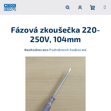
Přejít
na
obsah
Nákupní
Hledat
Přihlášení
Fázová zkoušečka 220-
košík
250V, 104mm
Průměrné
Neohodnoceno
Podrobnosti hodnocení
hodnocení
produktu
je
0,0
z
5
hvězdiček.