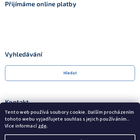
Přijímáme online platby
Vyhledávání
Hledat
Kontakt
Tento web používá soubory cookie. Dalším procházením
obchod
@
coolservis.cz
tohoto webu vyjadřujete souhlas s jejich používáním..
+420608231000
Více informací
zde
.