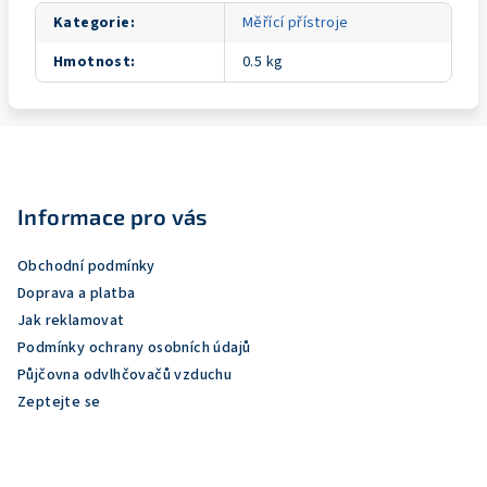
Kategorie
:
Měřící přístroje
Hmotnost
:
0.5 kg
Z
á
p
Informace pro vás
a
Obchodní podmínky
t
Doprava a platba
í
Jak reklamovat
Podmínky ochrany osobních údajů
Půjčovna odvlhčovačů vzduchu
Zeptejte se