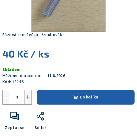
Fázová zkoušečka - šroubovák
40 Kč
/ ks
Měrná
Skladem
cena:
Můžeme doručit do:
11.8.2026
Kód:
13146
−
+
Do košíku
Zeptat se
Sdílet