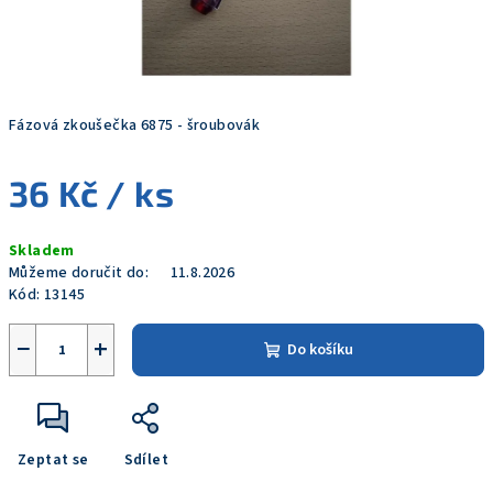
Fázová zkoušečka 6875 - šroubovák
36 Kč
/ ks
Měrná
Skladem
cena:
Můžeme doručit do:
11.8.2026
Kód:
13145
−
+
Do košíku
Zeptat se
Sdílet