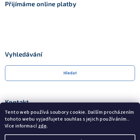
Přijímáme online platby
Vyhledávání
Hledat
Kontakt
Tento web používá soubory cookie. Dalším procházením
obchod
@
coolservis.cz
tohoto webu vyjadřujete souhlas s jejich používáním..
+420608231000
Více informací
zde
.