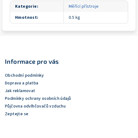
Kategorie
:
Měřící přístroje
Hmotnost
:
0.5 kg
Z
á
p
Informace pro vás
a
Obchodní podmínky
t
Doprava a platba
í
Jak reklamovat
Podmínky ochrany osobních údajů
Půjčovna odvlhčovačů vzduchu
Zeptejte se