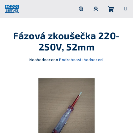
Přejít
na
obsah
Nákupní
Hledat
Přihlášení
Fázová zkoušečka 220-
košík
250V, 52mm
Průměrné
Neohodnoceno
Podrobnosti hodnocení
hodnocení
produktu
je
0,0
z
5
hvězdiček.