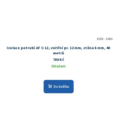
KÓD:
2091
Izolace potrubí AF C-12, vnitřní pr. 12 mm, stěna 6 mm, 40
metrů
780 Kč
Skladem
Do košíku