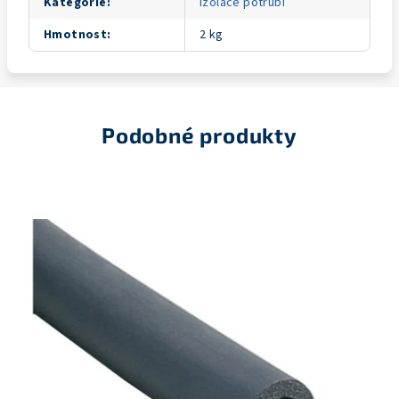
Kategorie
:
Izolace potrubí
Hmotnost
:
2 kg
Podobné produkty