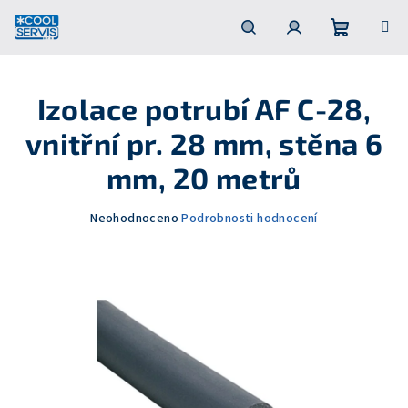
Přejít
na
obsah
Nákupní
Hledat
Přihlášení
Izolace potrubí AF C-28,
košík
vnitřní pr. 28 mm, stěna 6
mm, 20 metrů
Průměrné
Neohodnoceno
Podrobnosti hodnocení
hodnocení
produktu
je
0,0
z
5
hvězdiček.