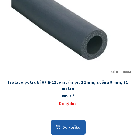
KÓD:
10884
Izolace potrubí AF E-12, vnitřní pr. 12 mm, stěna 9 mm, 31
metrů
885 Kč
Do týdne
Do košíku