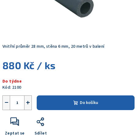
Vnitřní průměr 28 mm, stěna 6 mm, 20 metrů v balení
880 Kč
/ ks
Měrná
Do týdne
cena:
Kód:
2100
−
+
Do košíku
Zeptat se
Sdílet