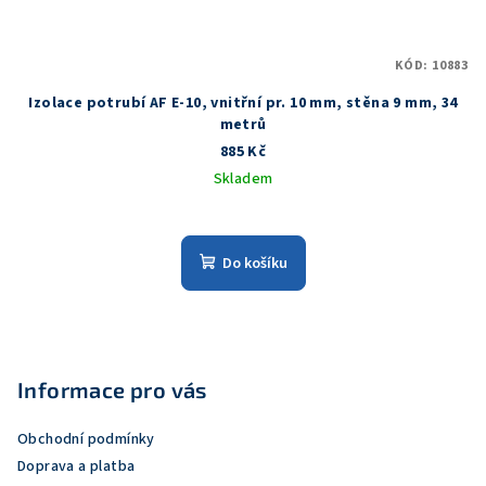
KÓD:
10883
Izolace potrubí AF E-10, vnitřní pr. 10 mm, stěna 9 mm, 34
metrů
885 Kč
Skladem
Do košíku
Z
á
p
Informace pro vás
a
Obchodní podmínky
t
Doprava a platba
í