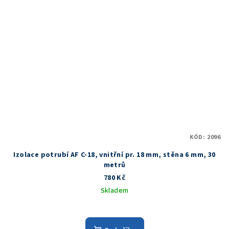
KÓD:
2096
Izolace potrubí AF C-18, vnitřní pr. 18 mm, stěna 6 mm, 30
metrů
780 Kč
Skladem