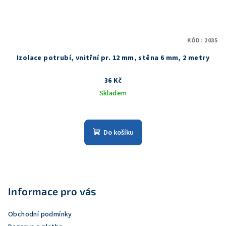
KÓD:
2035
Izolace potrubí, vnitřní pr. 12 mm, stěna 6 mm, 2 metry
36 Kč
Skladem
Do košíku
Z
á
p
Informace pro vás
a
Obchodní podmínky
t