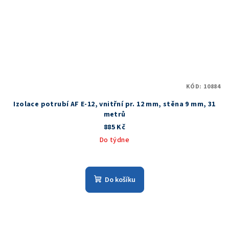
KÓD:
10884
Izolace potrubí AF E-12, vnitřní pr. 12 mm, stěna 9 mm, 31
metrů
885 Kč
Do týdne
Do košíku