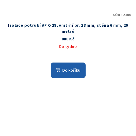
KÓD:
2100
Izolace potrubí AF C-28, vnitřní pr. 28 mm, stěna 6 mm, 20
metrů
880 Kč
Do týdne
Do košíku