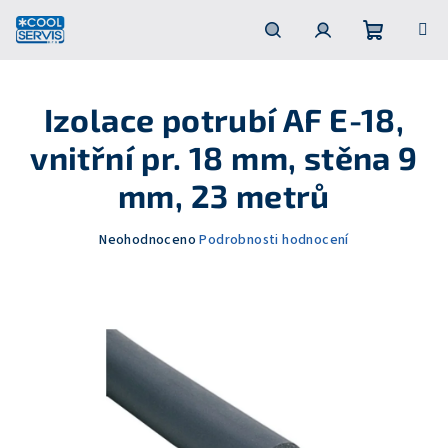
Přejít
na
obsah
Nákupní
Hledat
Přihlášení
Izolace potrubí AF E-18,
košík
vnitřní pr. 18 mm, stěna 9
mm, 23 metrů
Průměrné
Neohodnoceno
Podrobnosti hodnocení
hodnocení
produktu
je
0,0
z
5
hvězdiček.