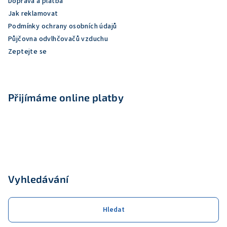
Doprava a platba
í
Jak reklamovat
Podmínky ochrany osobních údajů
Půjčovna odvlhčovačů vzduchu
Zeptejte se
Přijímáme online platby
Vyhledávání
Hledat