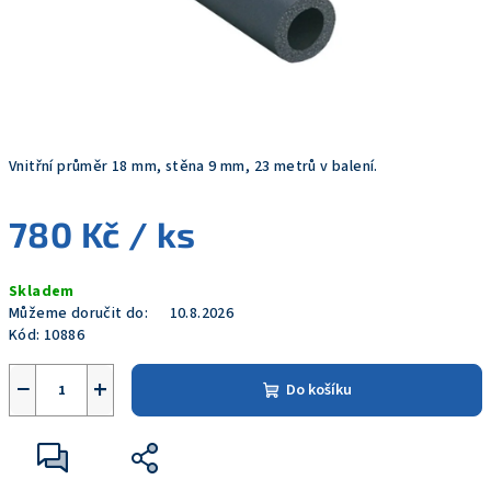
Vnitřní průměr 18 mm, stěna 9 mm, 23 metrů v balení.
780 Kč
/ ks
Měrná
Skladem
cena:
Můžeme doručit do:
10.8.2026
Kód:
10886
−
+
Do košíku