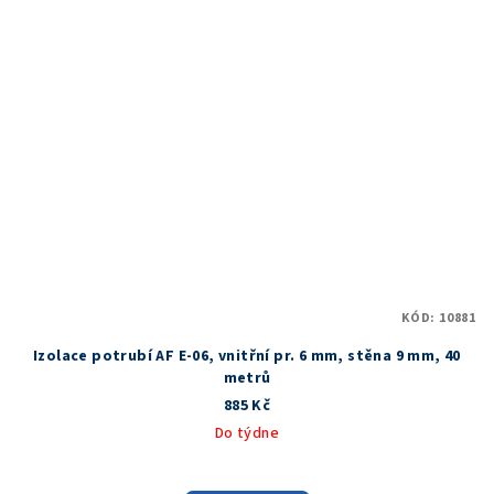
KÓD:
10881
Izolace potrubí AF E-06, vnitřní pr. 6 mm, stěna 9 mm, 40
metrů
885 Kč
Do týdne