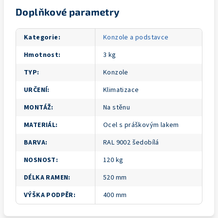
Doplňkové parametry
Kategorie
:
Konzole a podstavce
Hmotnost
:
3 kg
TYP
:
Konzole
URČENÍ
:
Klimatizace
MONTÁŽ
:
Na stěnu
MATERIÁL
:
Ocel s práškovým lakem
BARVA
:
RAL 9002 šedobílá
NOSNOST
:
120 kg
DÉLKA RAMEN
:
520 mm
VÝŠKA PODPĚR
:
400 mm