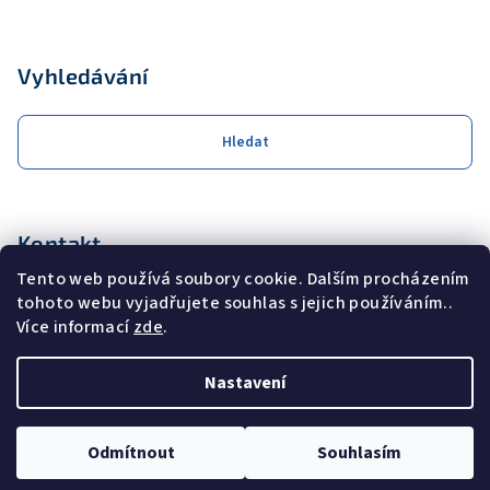
Vyhledávání
Hledat
Kontakt
Tento web používá soubory cookie. Dalším procházením
obchod
@
coolservis.cz
tohoto webu vyjadřujete souhlas s jejich používáním..
+420608231000
Více informací
zde
.
Nastavení
Copyright 2026
COOL SERVIS s.r.o.
. Všechna práva vyhrazena.
Odmítnout
Souhlasím
Vytvořil Shoptet