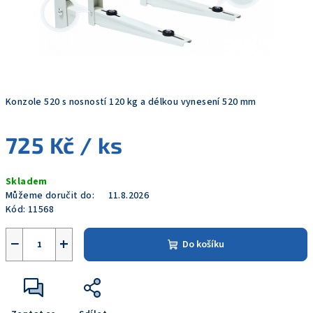
Konzole 520 s nosností 120 kg a délkou vynesení 520 mm
725 Kč
/ ks
Měrná
Skladem
cena:
Můžeme doručit do:
11.8.2026
Kód:
11568
−
+
Do košíku