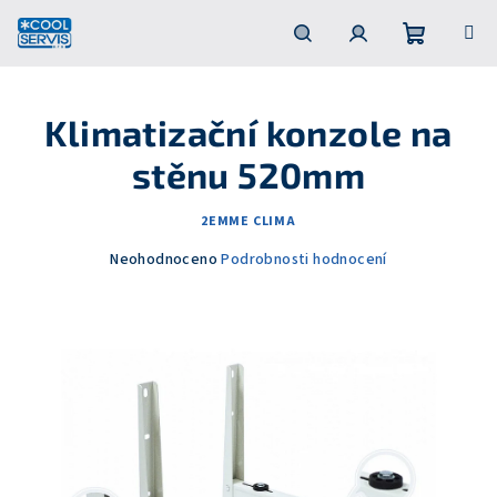
Přejít
na
obsah
Nákupní
Hledat
Přihlášení
Klimatizační konzole na
košík
stěnu 520mm
2EMME CLIMA
Průměrné
Neohodnoceno
Podrobnosti hodnocení
hodnocení
produktu
je
0,0
z
5
hvězdiček.