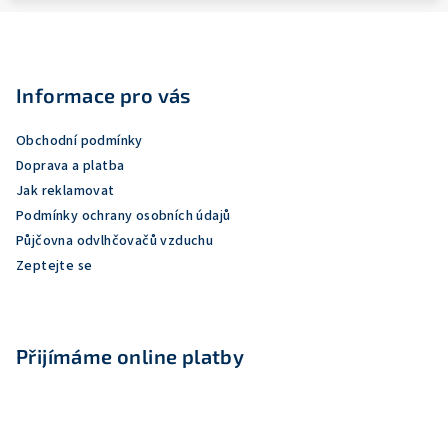
Z
á
p
Informace pro vás
a
Obchodní podmínky
t
Doprava a platba
í
Jak reklamovat
Podmínky ochrany osobních údajů
Půjčovna odvlhčovačů vzduchu
Zeptejte se
Přijímáme online platby