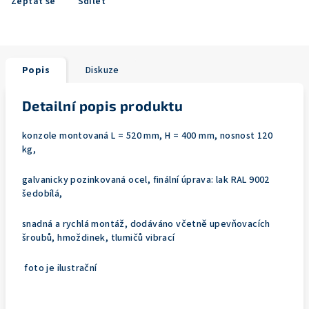
Zeptat se
Sdílet
Popis
Diskuze
Detailní popis produktu
konzole montovaná L = 520 mm, H = 400 mm, nosnost 120
kg,
galvanicky pozinkovaná ocel, finální úprava: lak RAL 9002
šedobílá,
snadná a rychlá montáž, dodáváno včetně upevňovacích
šroubů, hmoždinek, tlumičů vibrací
foto je ilustrační