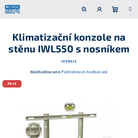
Přejít
na
obsah
Nákupní
Hledat
Přihlášení
Klimatizační konzole na
košík
stěnu IWL550 s nosníkem
IVENSIS
Průměrné
Neohodnoceno
Podrobnosti hodnocení
hodnocení
Akce
produktu
je
0,0
z
5
hvězdiček.