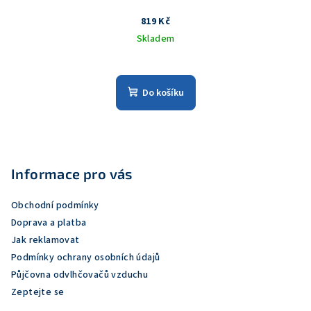
819 Kč
Skladem
Do košíku
Z
á
p
Informace pro vás
a
Obchodní podmínky
t
Doprava a platba
í
Jak reklamovat
Podmínky ochrany osobních údajů
Půjčovna odvlhčovačů vzduchu
Zeptejte se