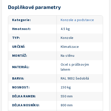
Doplňkové parametry
Kategorie
:
Konzole a podstavce
Hmotnost
:
4.5 kg
TYP
:
Konzole
URČENÍ
:
Klimatizace
MONTÁŽ
:
Na stěnu
Ocel s práškovým
MATERIÁL
:
lakem
BARVA
:
RAL 9002 šedobílá
NOSNOST
:
150 kg
DÉLKA RAMEN
:
550 mm
DÉLKA NOSNÍKU
:
800 mm