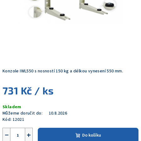
Konzole IWL550 s nosností 150 kg a délkou vynesení 550 mm.
731 Kč
/ ks
Měrná
Skladem
cena:
Můžeme doručit do:
10.8.2026
Kód:
12021
−
+
Do košíku