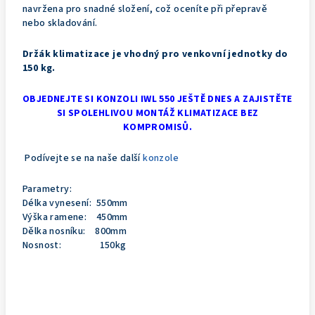
navržena pro snadné složení, což oceníte při přepravě
nebo skladování.
Držák klimatizace je vhodný pro venkovní jednotky do
150 kg.
OBJEDNEJTE SI KONZOLI IWL 550 JEŠTĚ DNES A ZAJISTĚTE
SI SPOLEHLIVOU MONTÁŽ KLIMATIZACE BEZ
KOMPROMISŮ.
Podívejte se na naše další
konzole
Parametry:
Délka vynesení: 550mm
Výška ramene: 450mm
Dělka nosníku: 800mm
Nosnost: 150kg