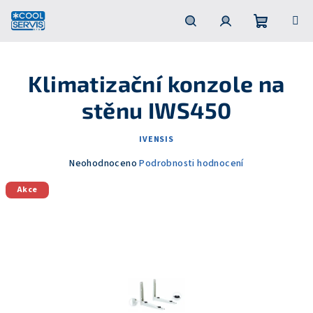
Přejít
na
obsah
Nákupní
Hledat
Přihlášení
Klimatizační konzole na
košík
stěnu IWS450
IVENSIS
Průměrné
Neohodnoceno
Podrobnosti hodnocení
hodnocení
Akce
produktu
je
0,0
z
5
hvězdiček.