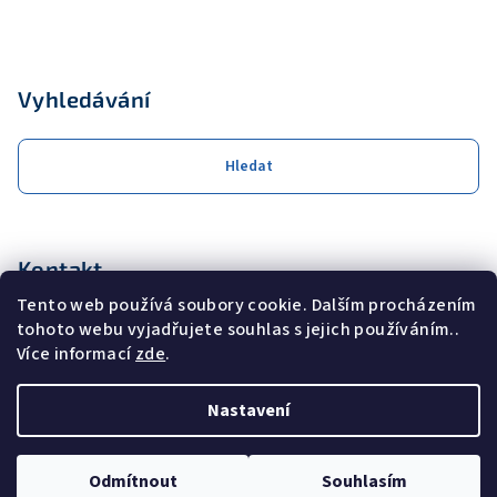
Vyhledávání
Hledat
Kontakt
Tento web používá soubory cookie. Dalším procházením
obchod
@
coolservis.cz
tohoto webu vyjadřujete souhlas s jejich používáním..
+420608231000
Více informací
zde
.
Nastavení
Copyright 2026
COOL SERVIS s.r.o.
. Všechna práva vyhrazena.
Odmítnout
Souhlasím