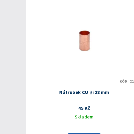
KÓD:
21
Nátrubek CU i/i 28 mm
45 Kč
Skladem