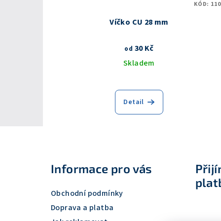
KÓD:
110
Víčko CU 28 mm
30 Kč
od
Skladem
Detail
Z
á
Informace pro vás
Přij
p
plat
a
Obchodní podmínky
t
Doprava a platba