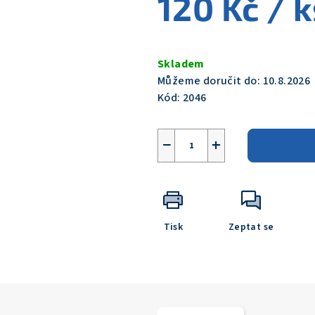
120 Kč
/ k
5
hvězdiček.
Měrná
cena:
Skladem
Můžeme doručit do:
10.8.2026
Kód:
2046
−
+
Tisk
Zeptat se