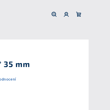
Hledat
Přihlášení
Nákupní
košík
° 35 mm
odnocení