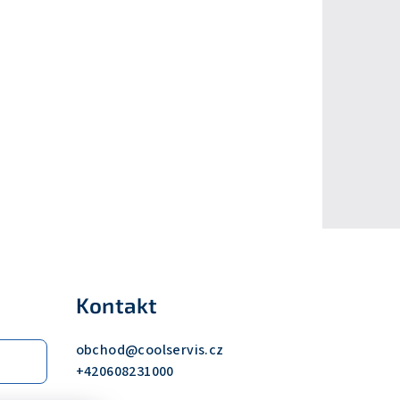
Kontakt
obchod
@
coolservis.cz
+420608231000