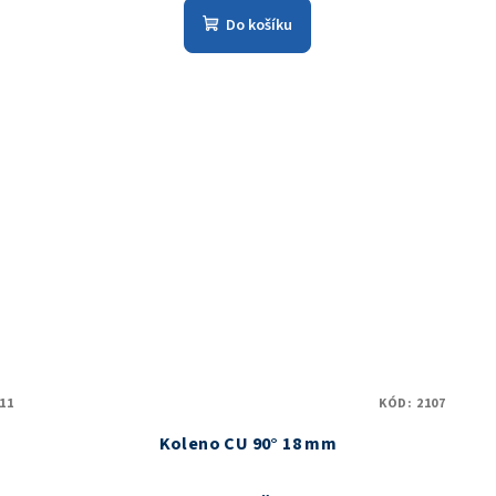
Do košíku
11
KÓD:
2107
Koleno CU 90° 18 mm