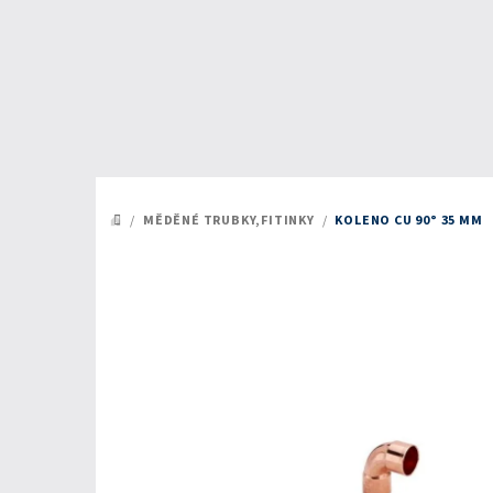
Přejít
na
obsah
/
MĚDĚNÉ TRUBKY,FITINKY
/
KOLENO CU 90° 35 MM
DOMŮ