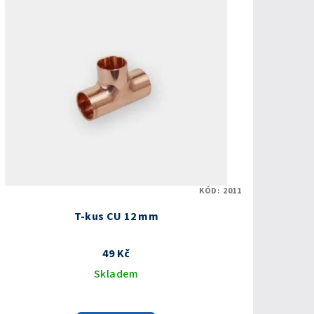
KÓD:
2011
T-kus CU 12 mm
49 Kč
Skladem