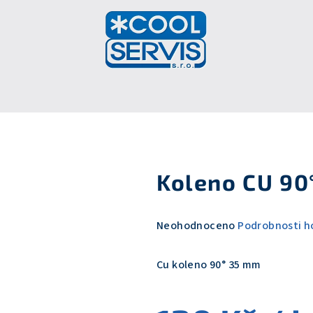
Koleno CU 90
Průměrné
Neohodnoceno
Podrobnosti h
hodnocení
produktu
Cu koleno 90° 35 mm
je
0,0
z