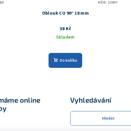
63
KÓD:
12837
Oblouk CU 90° 18 mm
38 Kč
Skladem
Do košíku
ímáme online
Vyhledávání
by
Hledat