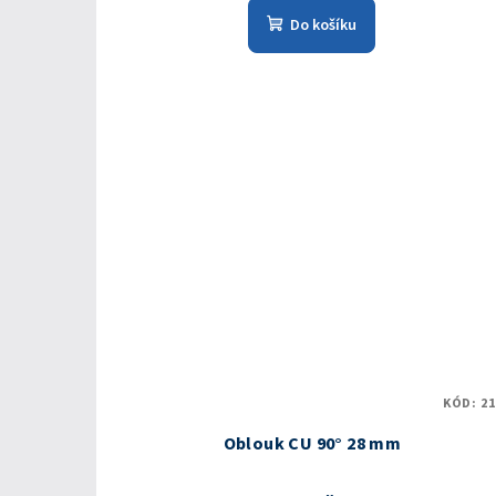
Do košíku
KÓD:
21
Oblouk CU 90° 28 mm