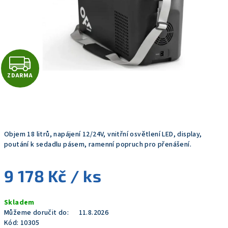
Z
ZDARMA
D
A
R
Objem 18 litrů, napájení 12/24V, vnitřní osvětlení LED, display,
M
poutání k sedadlu pásem, ramenní popruch pro přenášení.
A
9 178 Kč
/ ks
Měrná
Skladem
cena:
Můžeme doručit do:
11.8.2026
Kód:
10305