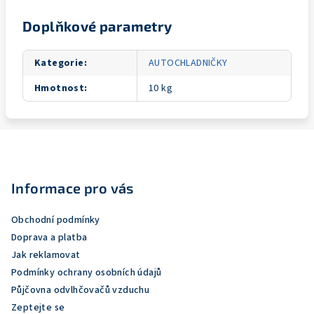
Doplňkové parametry
Kategorie
:
AUTOCHLADNIČKY
Hmotnost
:
10 kg
Z
á
p
Informace pro vás
a
Obchodní podmínky
t
Doprava a platba
í
Jak reklamovat
Podmínky ochrany osobních údajů
Půjčovna odvlhčovačů vzduchu
Zeptejte se