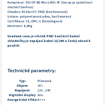
Kompresor: SECOP BD Micro BD1.4F (Secop je společnost
vlastnící Danfoss)
Chladivo: R134a CFC FREE (bezfreonové)
Izolace: polyuretanová pěna, bezfreonová
Certifikace: CE, EMC, E (homologace)
Hmotnost: 8,6Kg
Uvedená cena je včetně PHE! Součástí balení
chladničky je napájecí kabel 12/24V a český návod k
použití.
Technické parametry:
Typ:
Přenosná
Objem:
18 l
Napájení:
12V , 24V
Digitální displej:
Ano
Energetická třída:
A+++