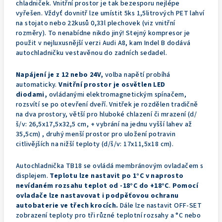
chladniček. Vnitřní prostor je tak bezesporu nejlépe
vyřešen. Vždyť dovnitř lze umístit 5ks 1,5litrových PET lahví
na stojato nebo 22kusů 0,33l plechovek (viz vnitřní
rozměry). To nenabídne nikdo jiný! Stejný kompresor je
použit v nejluxusnější verzi Audi A8, kam Indel B dodává
autochladničku vestavěnou do zadních sedadel.
Napájení je z 12 nebo 24V,
volba napětí probíhá
automaticky.
Vnitřní prostor je osvětlen LED
diodami,
ovládanými elektromagnetickým spínačem,
rozsvítí se po otevření dveří. Vnitřek je rozdělen tradičně
na dva prostory, větší pro hluboké chlazení či mrazení (d/
š/v: 26,5x17,5x32,5 cm, + vybrání na jednu vyšší lahev až
35,5cm) , druhý menší prostor pro uložení potravin
citlivějších na nižší teploty (d/š/v: 17x11,5x18 cm).
Autochladnička TB18 se ovládá membránovým ovladačem s
displejem.
Teplotu lze nastavit po 1°C v naprosto
nevídaném rozsahu teplot od -18°C do +18°C
.
Pomocí
ovladače lze nastavovat i podpěťovou ochranu
autobaterie ve třech krocích.
Dále lze nastavit OFF-SET
zobrazení teploty pro tři různé teplotní rozsahy a °C nebo