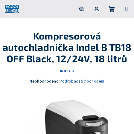
Přejít
na
obsah
Nákupní
Hledat
Přihlášení
Kompresorová
košík
autochladnička Indel B TB18
OFF Black, 12/24V, 18 litrů
INDEL B
Průměrné
Neohodnoceno
Podrobnosti hodnocení
hodnocení
produktu
je
0,0
z
5
hvězdiček.