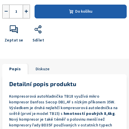
−
+
Do košíku
Zeptat se
Sdílet
Popis
Diskuze
Detailní popis produktu
Kompresorová autohladnička TB18 využívá mikro
kompresor Danfoss Secop DB1,4F s nízkým příkonem 35W.
Výsledkem je druhá nejlehčí kompresorová autolednička na
světě (první je model TB15) s
hmotností pouhých 8,6kg
.
Nový kompresor je také téměř o polovinu menší než
kompresory řady BD35F používaných v ostatních typech