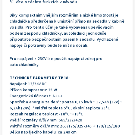
°F. Více o těchto funkcích v návodu.
Díky kompaktním vnějším rozměrům a nízké hmotnosti je
chladnička předurčena k umístění přímo na sedadla v kabině
vozidla. Pro tento účel je také vybavena upevňovacím
bodem zespodu chladničky, autolednici jednoduše
připoutáte bezpečnostním pásem k sedadlu. Vychlazené
nápoje či potraviny budete mít na dosah.
Pro napájení z 230V lze použít napájecí zdroj pro
autochladničky.
TECHNICKÉ PARAMETRY TB18:
Napájení: 12/24V DC
Příkon kompresoru: 35 W
Energetická účinnost: A+++
Spotřeba energie za den*: pouze 0,15 kWh ~ 12,5Ah (12V) ~
6,2Ah (24V), *vnitřní teplota 5°C, okolní teplota 25°C
Rozsah regulace teploty: -18°C~+18°C
Vnější rozměry d/š/v mm: 565/232/420
Vnitřní rozměry d/š/v mm: 265/175/325-345 + 170/115/180
Délka napájecího kabelu: ca 240 cm