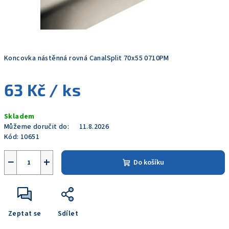
Koncovka nástěnná rovná CanalSplit 70x55 0710PM
63 Kč
/ ks
Měrná
Skladem
cena:
Můžeme doručit do:
11.8.2026
Kód:
10651
−
+
Do košíku
Zeptat se
Sdílet