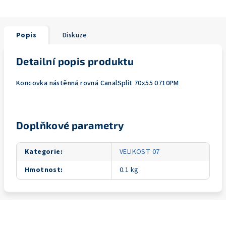
Popis
Diskuze
Detailní popis produktu
Koncovka nástěnná rovná CanalSplit 70x55 0710PM
Doplňkové parametry
Kategorie
:
VELIKOST 07
Hmotnost
:
0.1 kg
Z