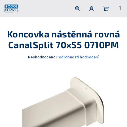
Přejít
na
obsah
Nákupní
Hledat
Přihlášení
Koncovka nástěnná rovná
košík
CanalSplit 70x55 0710PM
Průměrné
Neohodnoceno
Podrobnosti hodnocení
hodnocení
produktu
je
0,0
z
5
hvězdiček.