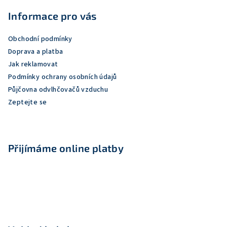
á
p
Informace pro vás
a
Obchodní podmínky
t
Doprava a platba
í
Jak reklamovat
Podmínky ochrany osobních údajů
Půjčovna odvlhčovačů vzduchu
Zeptejte se
Přijímáme online platby