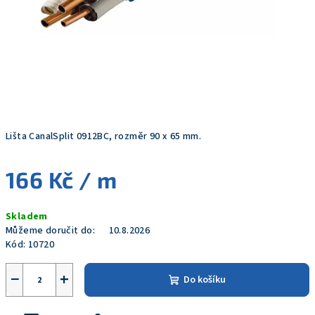
Lišta CanalSplit 0912BC, rozměr 90 x 65 mm.
166 Kč
/ m
Měrná
Skladem
cena:
Můžeme doručit do:
10.8.2026
Kód:
10720
−
+
Do košíku