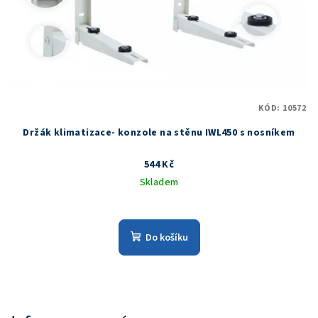
KÓD:
10572
Držák klimatizace- konzole na stěnu IWL450 s nosníkem
544 Kč
Skladem
Do košíku
Z
á