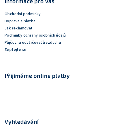
p
Informace pro vás
a
Obchodní podmínky
t
Doprava a platba
í
Jak reklamovat
Podmínky ochrany osobních údajů
Půjčovna odvlhčovačů vzduchu
Zeptejte se
Přijímáme online platby
Vyhledávání