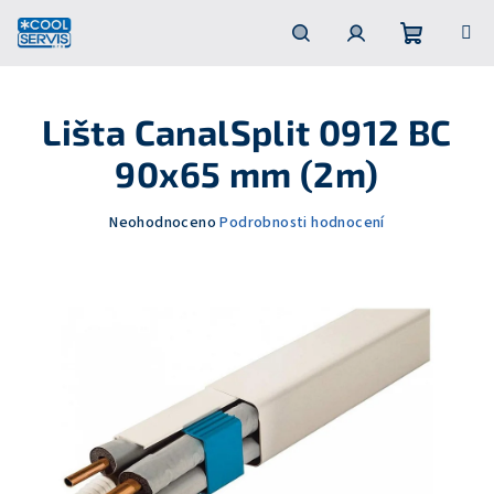
Přejít
na
obsah
Nákupní
Hledat
Přihlášení
Lišta CanalSplit 0912 BC
košík
90x65 mm (2m)
Průměrné
Neohodnoceno
Podrobnosti hodnocení
hodnocení
produktu
je
0,0
z
5
hvězdiček.