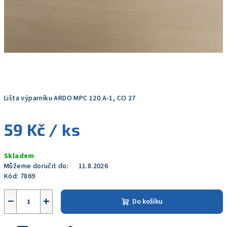
Lišta výparníku ARDO MPC 120 A-1, CO 27
59 Kč
/ ks
Měrná
Skladem
cena:
Můžeme doručit do:
11.8.2026
Kód:
7869
−
+
Do košíku