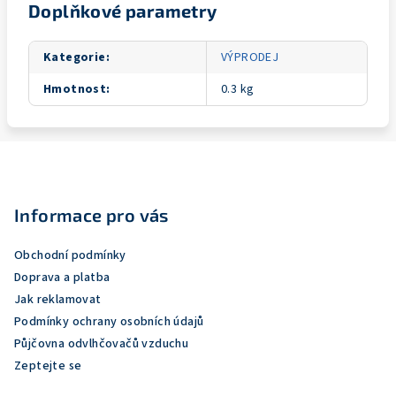
Doplňkové parametry
Kategorie
:
VÝPRODEJ
Hmotnost
:
0.3 kg
Z
á
p
Informace pro vás
a
Obchodní podmínky
t
Doprava a platba
í
Jak reklamovat
Podmínky ochrany osobních údajů
Půjčovna odvlhčovačů vzduchu
Zeptejte se