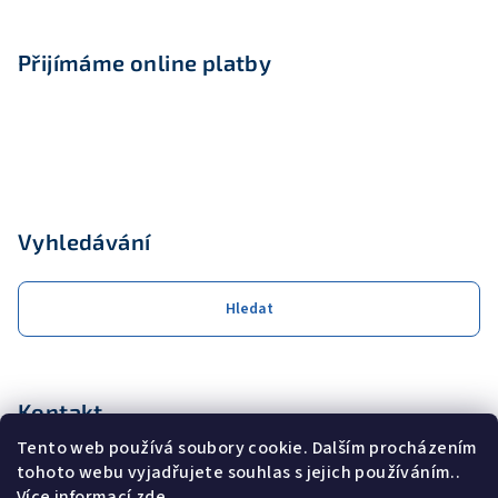
Přijímáme online platby
Vyhledávání
Hledat
Kontakt
Tento web používá soubory cookie. Dalším procházením
obchod
@
coolservis.cz
tohoto webu vyjadřujete souhlas s jejich používáním..
+420608231000
Více informací
zde
.