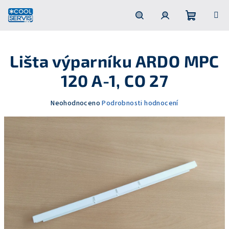
Přejít
na
obsah
Nákupní
Hledat
Přihlášení
Lišta výparníku ARDO MPC
košík
120 A-1, CO 27
Průměrné
Neohodnoceno
Podrobnosti hodnocení
hodnocení
produktu
je
0,0
z
5
hvězdiček.