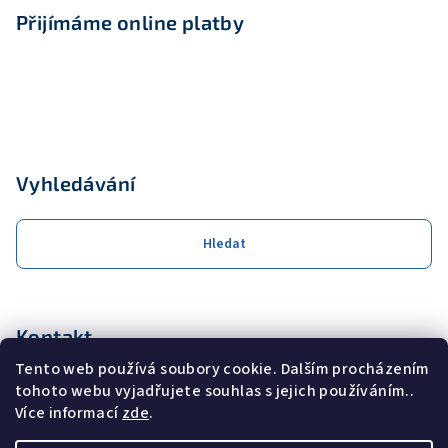
Přijímáme online platby
Vyhledávání
Hledat
Kontakt
Tento web používá soubory cookie. Dalším procházením
obchod
@
coolservis.cz
tohoto webu vyjadřujete souhlas s jejich používáním..
+420608231000
Více informací
zde
.