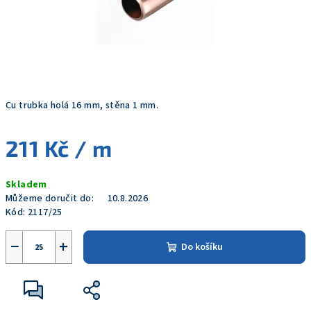
Cu trubka holá 16 mm, stěna 1 mm.
211 Kč
/ m
Měrná
Skladem
cena:
Můžeme doručit do:
10.8.2026
Kód:
2117/25
−
+
Do košíku