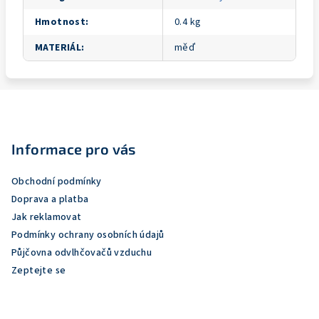
Hmotnost
:
0.4 kg
MATERIÁL
:
měď
Z
á
p
Informace pro vás
a
Obchodní podmínky
t
Doprava a platba
í
Jak reklamovat
Podmínky ochrany osobních údajů
Půjčovna odvlhčovačů vzduchu
Zeptejte se