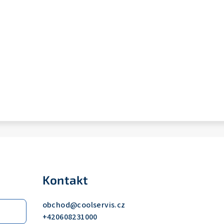
Kontakt
obchod
@
coolservis.cz
+420608231000