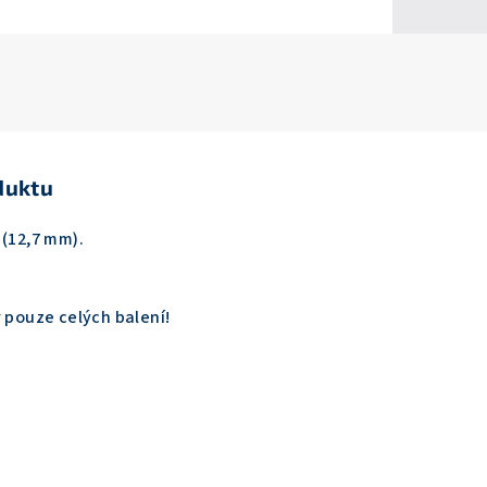
duktu
 (12,7 mm).
r pouze celých balení!