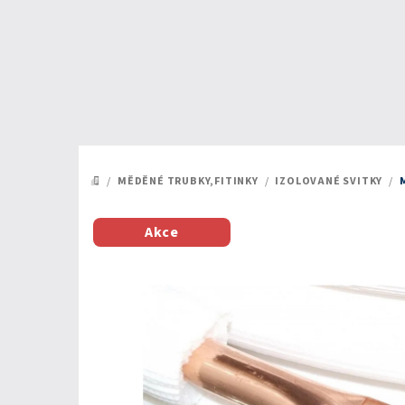
Přejít
na
obsah
/
MĚDĚNÉ TRUBKY,FITINKY
/
IZOLOVANÉ SVITKY
/
DOMŮ
Akce