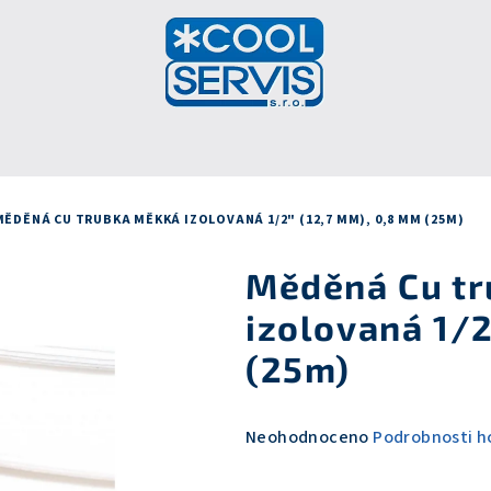
MĚDĚNÁ CU TRUBKA MĚKKÁ IZOLOVANÁ 1/2" (12,7 MM), 0,8 MM (25M)
Měděná Cu t
izolovaná 1/2
(25m)
Průměrné
Neohodnoceno
Podrobnosti h
hodnocení
produktu