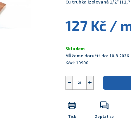
Cu trubka izolovaná 1/2" (12,
je
0,0
127 Kč
/ 
z
5
hvězdiček.
Měrná
cena:
Skladem
Můžeme doručit do:
10.8.2026
Kód:
10900
−
+
Tisk
Zeptat se