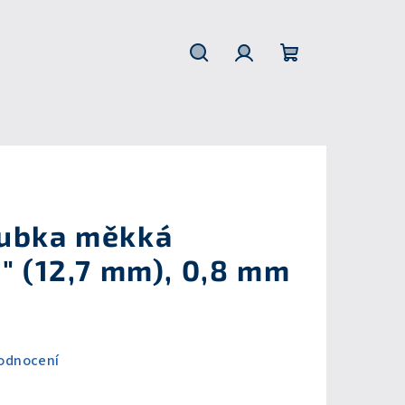
Hledat
Přihlášení
Nákupní
košík
rubka měkká
" (12,7 mm), 0,8 mm
odnocení