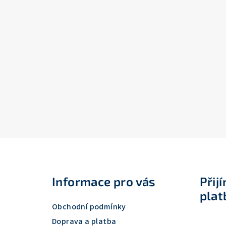
Z
á
Informace pro vás
Přij
p
plat
a
Obchodní podmínky
t
Doprava a platba