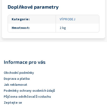
Doplňkové parametry
Kategorie
:
VÝPRODEJ
Hmotnost
:
2 kg
Z
á
p
Informace pro vás
a
Obchodní podmínky
t
Doprava a platba
í
Jak reklamovat
Podmínky ochrany osobních údajů
Půjčovna odvlhčovačů vzduchu
Zeptejte se