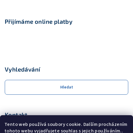
Přijímáme online platby
Vyhledávání
Hledat
Kontakt
Tento web používá soubory cookie. Dalším procházením
obchod
@
coolservis.cz
tohoto webu vyjadřujete souhlas s jejich používáním..