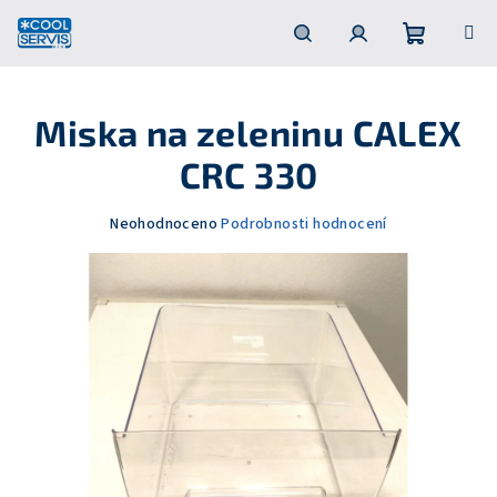
Přejít
na
obsah
Nákupní
Hledat
Přihlášení
Miska na zeleninu CALEX
košík
CRC 330
Průměrné
Neohodnoceno
Podrobnosti hodnocení
hodnocení
produktu
je
0,0
z
5
hvězdiček.