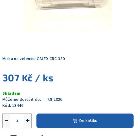
Miska na zeleninu CALEX CRC 330
307 Kč
/ ks
Měrná
Skladem
cena:
Můžeme doručit do:
7.8.2026
Kód:
13446
−
+
Do košíku