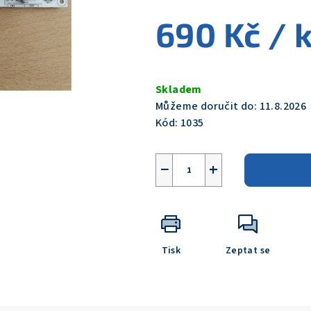
0,0
690 Kč
/ 
z
5
hvězdiček.
Měrná
cena:
Skladem
Můžeme doručit do:
11.8.2026
Kód:
1035
−
+
Tisk
Zeptat se