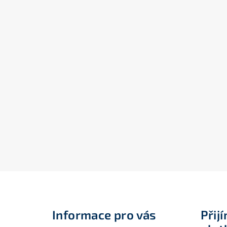
Z
á
Informace pro vás
Přij
p