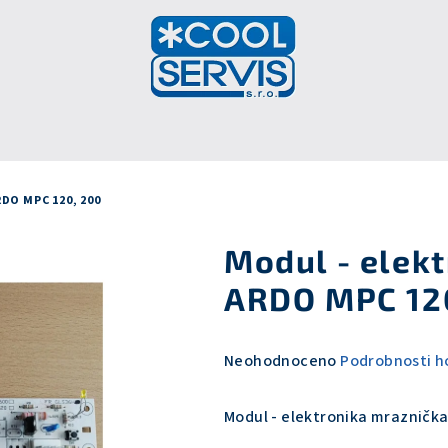
DO MPC 120, 200
Modul - elek
ARDO MPC 12
Průměrné
Neohodnoceno
Podrobnosti h
hodnocení
produktu
Modul - elektronika mraznička
je