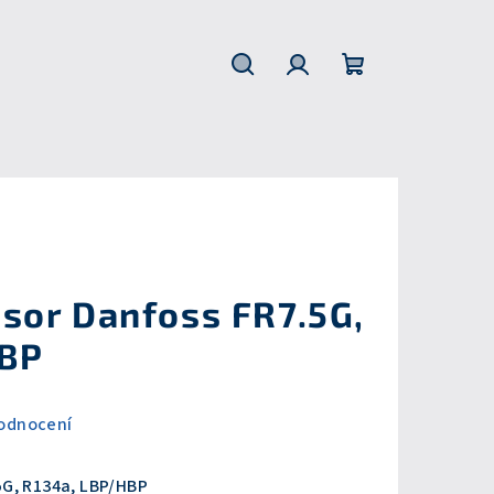
Hledat
Přihlášení
Nákupní
košík
or Danfoss FR7.5G,
HBP
odnocení
G, R134a, LBP/HBP