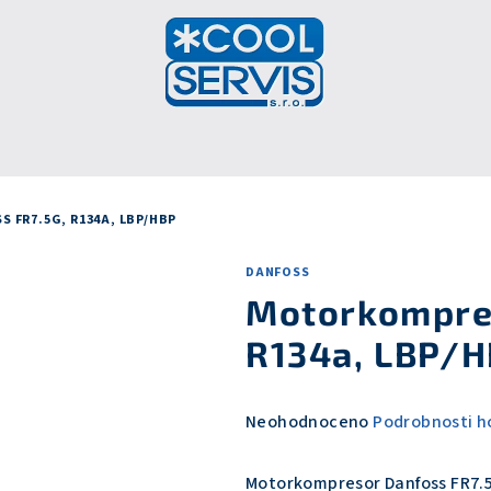
FR7.5G, R134A, LBP/HBP
DANFOSS
Motorkompres
R134a, LBP/
Průměrné
Neohodnoceno
Podrobnosti h
hodnocení
produktu
Motorkompresor Danfoss FR7.5