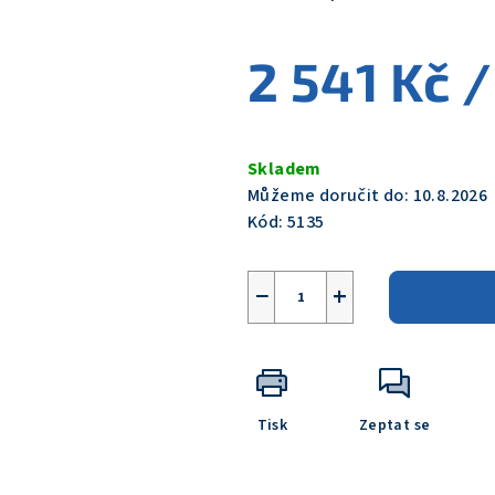
je
0,0
2 541 Kč
/
z
5
hvězdiček.
Měrná
cena:
Skladem
Můžeme doručit do:
10.8.2026
Kód:
5135
−
+
Tisk
Zeptat se