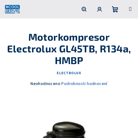
Přejít
na
obsah
Nákupní
Hledat
Přihlášení
Motorkompresor
košík
Electrolux GL45TB, R134a,
HMBP
ELECTROLUX
Průměrné
Neohodnoceno
Podrobnosti hodnocení
hodnocení
produktu
je
0,0
z
5
hvězdiček.