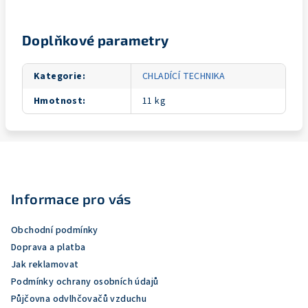
Doplňkové parametry
Kategorie
:
CHLADÍCÍ TECHNIKA
Hmotnost
:
11 kg
Z
á
p
Informace pro vás
a
Obchodní podmínky
t
Doprava a platba
í
Jak reklamovat
Podmínky ochrany osobních údajů
Půjčovna odvlhčovačů vzduchu