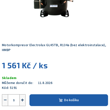
Motorkompresor Electrolux GL45TB, R134a (bez elektroinstalace),
HMBP
1 561 Kč
/ ks
Měrná
Skladem
cena:
Můžeme doručit do:
11.8.2026
Kód:
5191
−
+
Do košíku