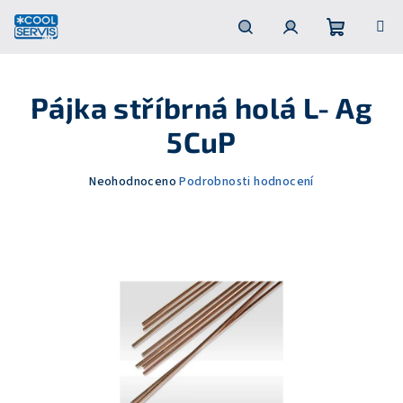
Přejít
na
obsah
Nákupní
Hledat
Přihlášení
Pájka stříbrná holá L- Ag
košík
5CuP
Průměrné
Neohodnoceno
Podrobnosti hodnocení
hodnocení
produktu
je
0,0
z
5
hvězdiček.