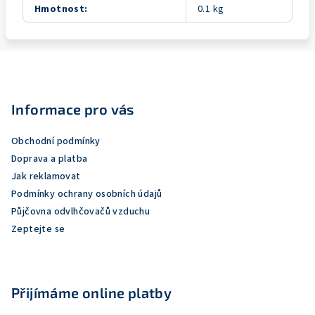
Hmotnost
:
0.1 kg
Z
á
p
Informace pro vás
a
Obchodní podmínky
t
Doprava a platba
í
Jak reklamovat
Podmínky ochrany osobních údajů
Půjčovna odvlhčovačů vzduchu
Zeptejte se
Přijímáme online platby