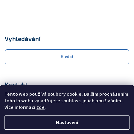
Vyhledávání
Hledat
Kontakt
Tento web používá soubory cookie. Dalším procházením
obchod
@
coolservis.cz
tohoto webu vyjadřujete souhlas s jejich používáním..
+420608231000
Více informací
zde
.
Nastavení