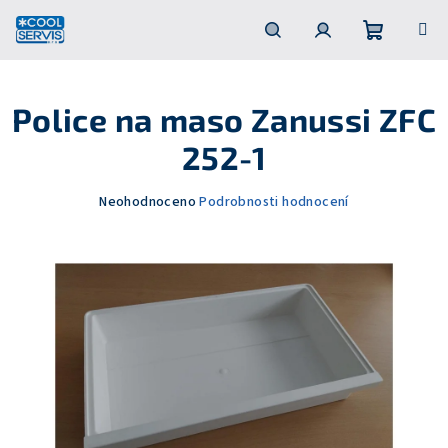
Přejít
na
obsah
Nákupní
Hledat
Přihlášení
Police na maso Zanussi ZFC
košík
252-1
Průměrné
Neohodnoceno
Podrobnosti hodnocení
hodnocení
produktu
je
0,0
z
5
hvězdiček.