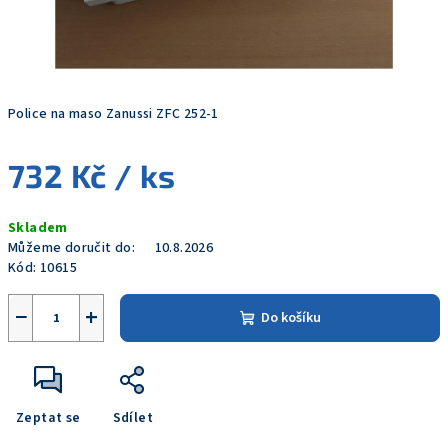
Police na maso Zanussi ZFC 252-1
732 Kč
/ ks
Měrná
Skladem
cena:
Můžeme doručit do:
10.8.2026
Kód:
10615
−
+
Do košíku
Zeptat se
Sdílet