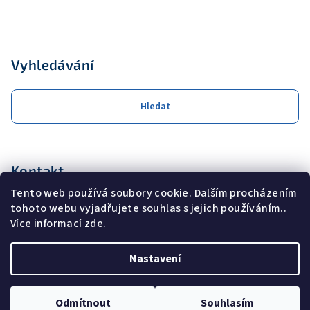
Vyhledávání
Hledat
Kontakt
Tento web používá soubory cookie. Dalším procházením
obchod
@
coolservis.cz
tohoto webu vyjadřujete souhlas s jejich používáním..
+420608231000
Více informací
zde
.
Nastavení
Copyright 2026
COOL SERVIS s.r.o.
. Všechna práva vyhrazena.
Odmítnout
Souhlasím