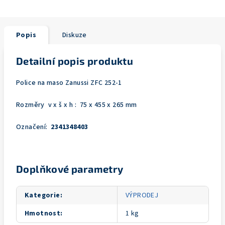
Popis
Diskuze
Detailní popis produktu
Police na maso Zanussi ZFC 252-1
Rozměry v x š x h : 75 x 455 x 265 mm
Označení:
2341348403
Doplňkové parametry
Kategorie
:
VÝPRODEJ
Hmotnost
:
1 kg