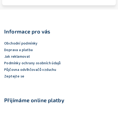
Z
á
p
Informace pro vás
a
Obchodní podmínky
t
Doprava a platba
í
Jak reklamovat
Podmínky ochrany osobních údajů
Půjčovna odvlhčovačů vzduchu
Zeptejte se
Přijímáme online platby