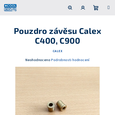
Přejít
na
obsah
Nákupní
Hledat
Přihlášení
Pouzdro závěsu Calex
košík
C400, C900
CALEX
Průměrné
Neohodnoceno
Podrobnosti hodnocení
hodnocení
produktu
je
0,0
z
5
hvězdiček.