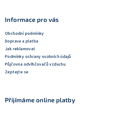
Z
á
p
Informace pro vás
a
Obchodní podmínky
t
Doprava a platba
í
Jak reklamovat
Podmínky ochrany osobních údajů
Půjčovna odvlhčovačů vzduchu
Zeptejte se
Přijímáme online platby