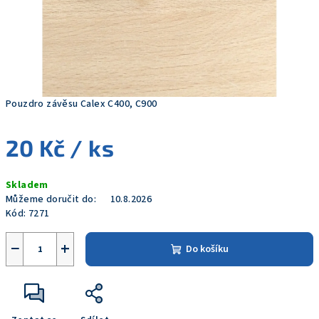
Pouzdro závěsu Calex C400, C900
20 Kč
/ ks
Měrná
Skladem
cena:
Můžeme doručit do:
10.8.2026
Kód:
7271
−
+
Do košíku