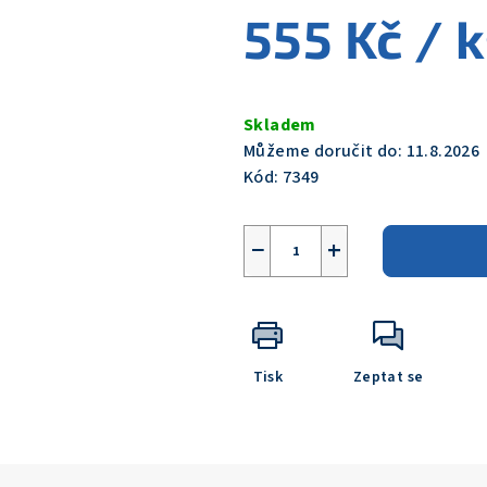
555 Kč
/ 
z
5
hvězdiček.
Měrná
cena:
Skladem
Můžeme doručit do:
11.8.2026
Kód:
7349
−
+
Tisk
Zeptat se