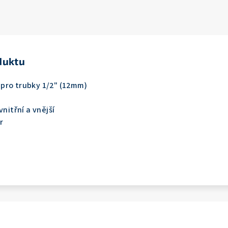
duktu
pro trubky 1/2" (12mm)
nitřní a vnější
r