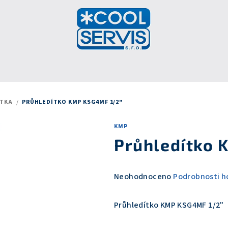
ÍTKA
/
PRŮHLEDÍTKO KMP KSG4MF 1/2"
KMP
Průhledítko 
Průměrné
Neohodnoceno
Podrobnosti h
hodnocení
produktu
Průhledítko KMP KSG4MF 1/2"
je
0,0