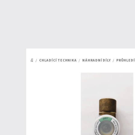
Přejít
na
obsah
/
CHLADÍCÍ TECHNIKA
/
NÁHRADNÍ DÍLY
/
PRŮHLED
DOMŮ