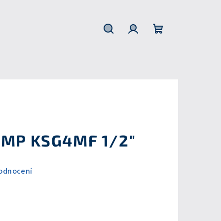
Hledat
Přihlášení
Nákupní
košík
KMP KSG4MF 1/2"
odnocení