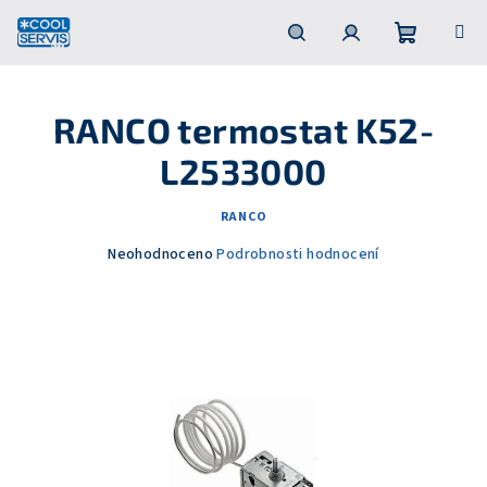
Přejít
na
obsah
Nákupní
Hledat
Přihlášení
RANCO termostat K52-
košík
L2533000
RANCO
Průměrné
Neohodnoceno
Podrobnosti hodnocení
hodnocení
produktu
je
0,0
z
5
hvězdiček.