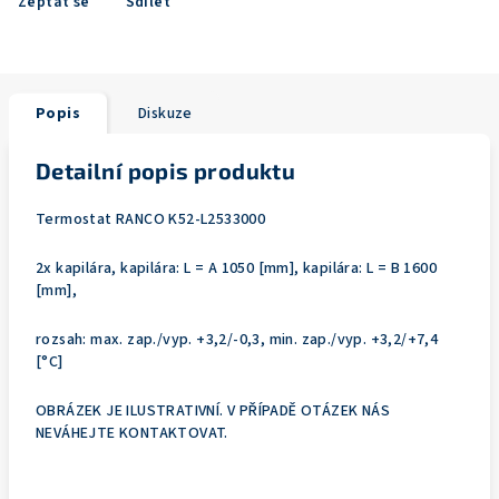
Zeptat se
Sdílet
Popis
Diskuze
Detailní popis produktu
Termostat RANCO K52-L2533000
2x kapilára, kapilára: L = A 1050 [mm], kapilára: L = B 1600
[mm],
rozsah: max. zap./vyp. +3,2/-0,3, min. zap./vyp. +3,2/+7,4
[°C]
OBRÁZEK JE ILUSTRATIVNÍ. V PŘÍPADĚ OTÁZEK NÁS
NEVÁHEJTE KONTAKTOVAT.