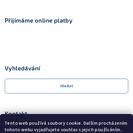
Přijímáme online platby
Vyhledávání
Hledat
Kontakt
Tento web používá soubory cookie. Dalším procházením
obchod
@
coolservis.cz
tohoto webu vyjadřujete souhlas s jejich používáním..