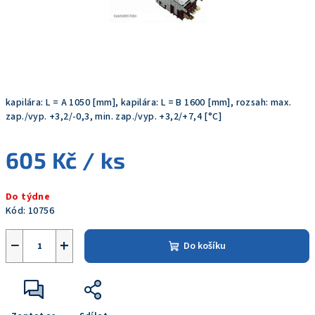
kapilára: L = A 1050 [mm], kapilára: L = B 1600 [mm], rozsah: max.
zap./vyp. +3,2/-0,3, min. zap./vyp. +3,2/+7,4 [°C]
605 Kč
/ ks
Měrná
Do týdne
cena:
Kód:
10756
−
+
Do košíku