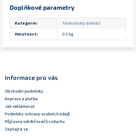
Doplňkové parametry
Kategorie
:
Termostaty domácí
Hmotnost
:
0.3 kg
Z
á
p
Informace pro vás
a
Obchodní podmínky
t
Doprava a platba
í
Jak reklamovat
Podmínky ochrany osobních údajů
Půjčovna odvlhčovačů vzduchu
Zeptejte se