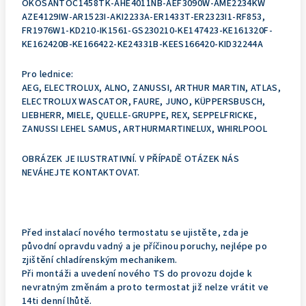
ÖKOSANTOC1458TK-AHE4011NB-AEF3090W-AME2234KW
AZE4129IW-AR1523I-AKI2233A-ER1433T-ER2323I1-RF853,
FR1976W1-KD210-IK1561-GS230210-KE147423-KE161320F-
KE162420B-KE166422-KE24331B-KEES166420-KID32244A
Pro lednice:
AEG, ELECTROLUX, ALNO, ZANUSSI, ARTHUR MARTIN, ATLAS,
ELECTROLUX WASCATOR, FAURE, JUNO, KÜPPERSBUSCH,
LIEBHERR, MIELE, QUELLE-GRUPPE, REX, SEPPELFRICKE,
ZANUSSI LEHEL SAMUS, ARTHURMARTINELUX, WHIRLPOOL
OBRÁZEK JE ILUSTRATIVNÍ. V PŘÍPADĚ OTÁZEK NÁS
NEVÁHEJTE KONTAKTOVAT.
Před instalací nového termostatu se ujistěte, zda je
původní opravdu vadný a je příčinou poruchy, nejlépe po
zjištění chladírenským mechanikem.
Při montáži a uvedení nového TS do provozu dojde k
nevratným změnám a proto termostat již nelze vrátit ve
14ti denní lhůtě.