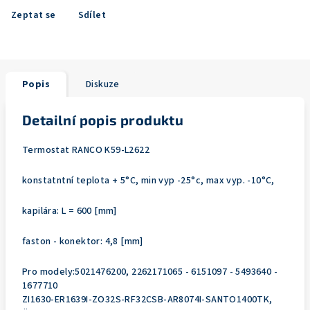
Zeptat se
Sdílet
Popis
Diskuze
Detailní popis produktu
Termostat RANCO K59-L2622
konstatntní teplota + 5°C, min vyp -25°c, max vyp. -10°C,
kapilára: L = 600 [mm]
faston - konektor: 4,8 [mm]
Pro modely:5021476200, 2262171065 - 6151097 - 5493640 -
1677710
ZI1630-ER1639I-ZO32S-RF32CSB-AR8074I-SANTO1400TK,