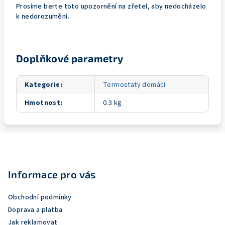
Prosíme berte toto upozornění na zřetel, aby nedocházelo
k nedorozumění.
Doplňkové parametry
Kategorie
:
Termostaty domácí
Hmotnost
:
0.3 kg
Z
á
p
Informace pro vás
a
Obchodní podmínky
t
Doprava a platba
í
Jak reklamovat