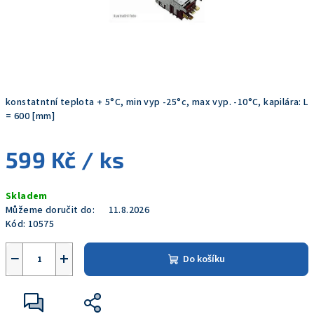
konstatntní teplota + 5°C, min vyp -25°c, max vyp. -10°C, kapilára: L
= 600 [mm]
599 Kč
/ ks
Měrná
Skladem
cena:
Můžeme doručit do:
11.8.2026
Kód:
10575
−
+
Do košíku