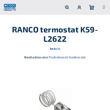
Přejít
na
obsah
Nákupní
Hledat
Přihlášení
RANCO termostat K59-
košík
L2622
RANCO
Průměrné
Neohodnoceno
Podrobnosti hodnocení
hodnocení
produktu
je
0,0
z
5
hvězdiček.