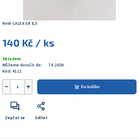
Relé CALEX SR 8,5
140 Kč
/ ks
Měrná
Skladem
cena:
Můžeme doručit do:
7.8.2026
Kód:
4112
−
+
Do košíku
Zeptat se
Sdílet