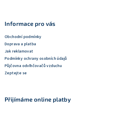
Z
á
p
Informace pro vás
a
Obchodní podmínky
t
Doprava a platba
í
Jak reklamovat
Podmínky ochrany osobních údajů
Půjčovna odvlhčovačů vzduchu
Zeptejte se
Přijímáme online platby