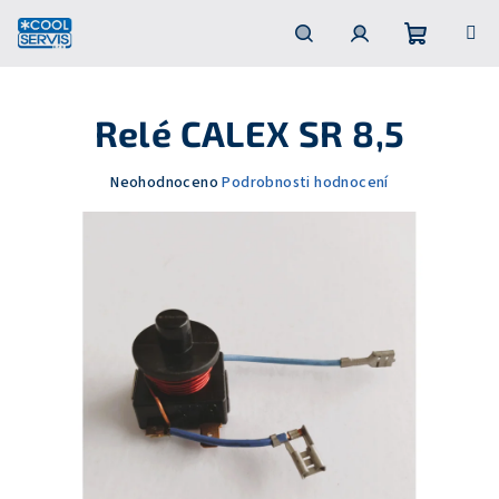
Přejít
na
obsah
Nákupní
Hledat
Přihlášení
Relé CALEX SR 8,5
košík
Průměrné
Neohodnoceno
Podrobnosti hodnocení
hodnocení
produktu
je
0,0
z
5
hvězdiček.