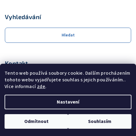
Vyhledávání
Hledat
Kontakt
Tento web používá soubory cookie. Dalším procházením
obchod
@
coolservis.cz
tohoto webu vyjadřujete souhlas s jejich používáním..
+420608231000
Více informací
zde
.
Nastavení
Copyright 2026
COOL SERVIS s.r.o.
. Všechna práva vyhrazena.
Odmítnout
Souhlasím
Vytvořil Shoptet