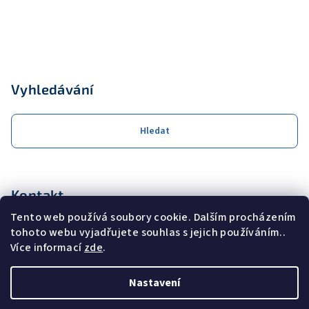
Vyhledávání
Hledat
Kontakt
Tento web používá soubory cookie. Dalším procházením
obchod
@
coolservis.cz
tohoto webu vyjadřujete souhlas s jejich používáním..
+420608231000
Více informací
zde
.
Nastavení