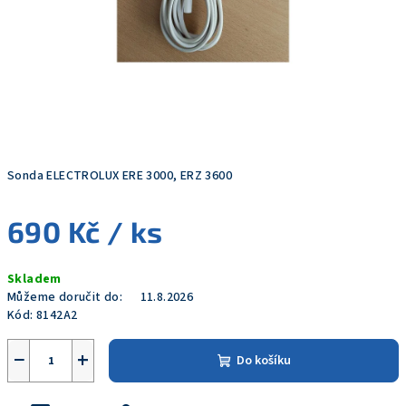
Sonda ELECTROLUX ERE 3000, ERZ 3600
690 Kč
/ ks
Měrná
Skladem
cena:
Můžeme doručit do:
11.8.2026
Kód:
8142A2
−
+
Do košíku