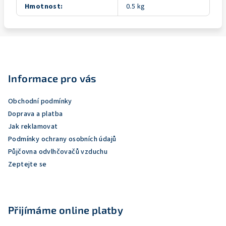
Hmotnost
:
0.5 kg
Z
á
p
Informace pro vás
a
Obchodní podmínky
t
Doprava a platba
í
Jak reklamovat
Podmínky ochrany osobních údajů
Půjčovna odvlhčovačů vzduchu
Zeptejte se
Přijímáme online platby