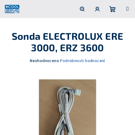
Přejít
na
obsah
Nákupní
Hledat
Přihlášení
Sonda ELECTROLUX ERE
košík
3000, ERZ 3600
Průměrné
Neohodnoceno
Podrobnosti hodnocení
hodnocení
produktu
je
0,0
z
5
hvězdiček.