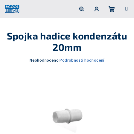
Přejít
na
obsah
Nákupní
Hledat
Přihlášení
Spojka hadice kondenzátu
košík
20mm
Průměrné
Neohodnoceno
Podrobnosti hodnocení
hodnocení
produktu
je
0,0
z
5
hvězdiček.