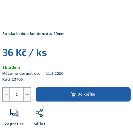
Spojka hadice kondenzátu 20mm
36 Kč
/ ks
Měrná
Skladem
cena:
Můžeme doručit do:
11.8.2026
Kód:
13405
−
+
Do košíku
Zeptat se
Sdílet