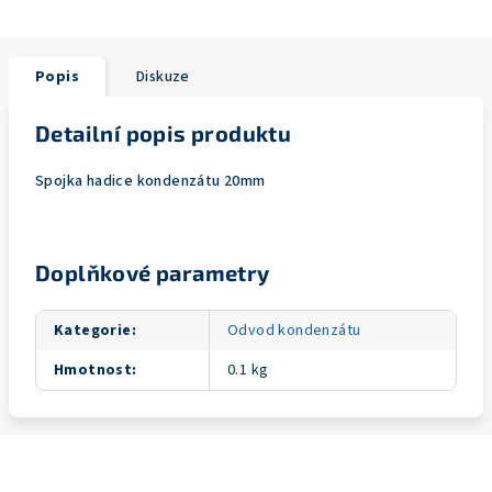
Popis
Diskuze
Detailní popis produktu
Spojka hadice kondenzátu 20mm
Doplňkové parametry
Kategorie
:
Odvod kondenzátu
Hmotnost
:
0.1 kg
Z