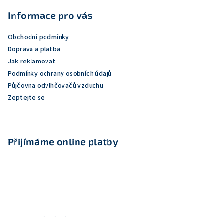
á
p
Informace pro vás
a
Obchodní podmínky
t
Doprava a platba
í
Jak reklamovat
Podmínky ochrany osobních údajů
Půjčovna odvlhčovačů vzduchu
Zeptejte se
Přijímáme online platby