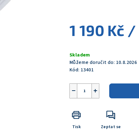
0,0
z
5
1 190 Kč
/
hvězdiček.
Měrná
cena:
Skladem
Můžeme doručit do:
10.8.2026
Kód:
13401
−
+
Tisk
Zeptat se