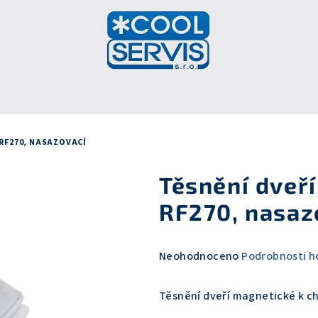
 RF270, NASAZOVACÍ
Těsnění dveří
RF270, nasaz
Průměrné
Neohodnoceno
Podrobnosti h
hodnocení
produktu
Těsnění dveří magnetické k c
je