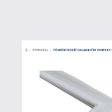
Přejít
na
obsah
/
VÝPRODEJ
/
TĚSNĚNÍ DVEŘÍ CHLADNIČKY PERFEKT
DOMŮ