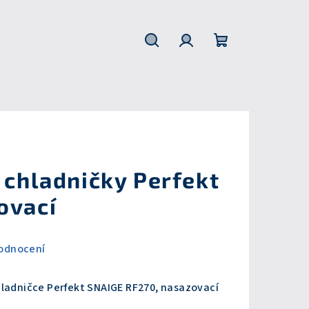
Hledat
Přihlášení
Nákupní
košík
 chladničky Perfekt
ovací
odnocení
hladničce Perfekt SNAIGE RF270, nasazovací