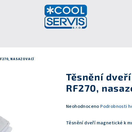
RF270, NASAZOVACÍ
Těsnění dveř
RF270, nasaz
Průměrné
Neohodnoceno
Podrobnosti h
hodnocení
produktu
Těsnění dveří magnetické k m
je