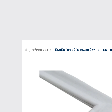
Přejít
na
obsah
/
VÝPRODEJ
/
TĚSNĚNÍ DVEŘÍ MRAZNIČKY PERFEKT 
DOMŮ