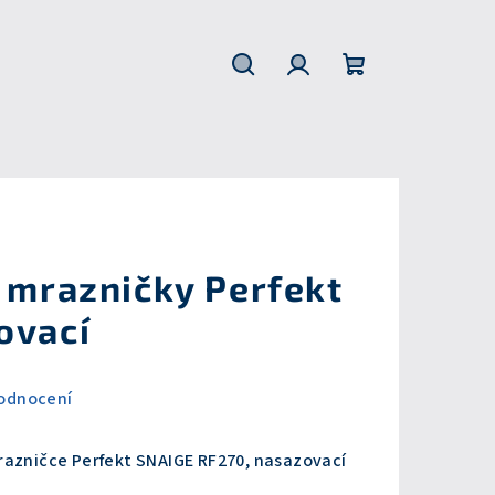
Hledat
Přihlášení
Nákupní
košík
í mrazničky Perfekt
ovací
odnocení
razničce Perfekt SNAIGE RF270, nasazovací