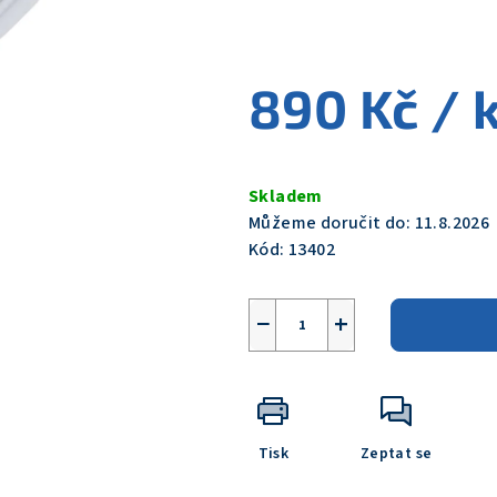
0,0
z
5
890 Kč
/ 
hvězdiček.
Měrná
cena:
Skladem
Můžeme doručit do:
11.8.2026
Kód:
13402
−
+
Tisk
Zeptat se