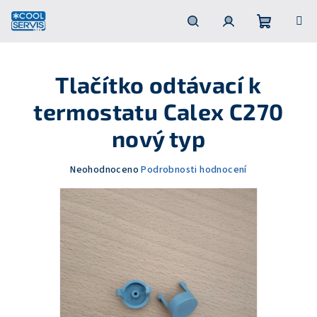
Přejít
na
obsah
Nákupní
Hledat
Přihlášení
Tlačítko odtávací k
košík
termostatu Calex C270
nový typ
Průměrné
Neohodnoceno
Podrobnosti hodnocení
hodnocení
produktu
je
0,0
z
5
hvězdiček.