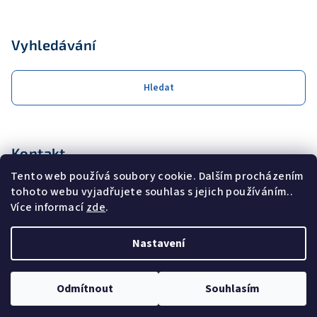
Vyhledávání
Hledat
Kontakt
Tento web používá soubory cookie. Dalším procházením
obchod
@
coolservis.cz
tohoto webu vyjadřujete souhlas s jejich používáním..
+420608231000
Více informací
zde
.
Nastavení
Copyright 2026
COOL SERVIS s.r.o.
. Všechna práva vyhrazena.
Odmítnout
Souhlasím
Vytvořil Shoptet