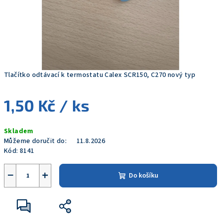
Tlačítko odtávací k termostatu Calex SCR150, C270 nový typ
1,50 Kč
/ ks
Měrná
Skladem
cena:
Můžeme doručit do:
11.8.2026
Kód:
8141
−
+
Do košíku