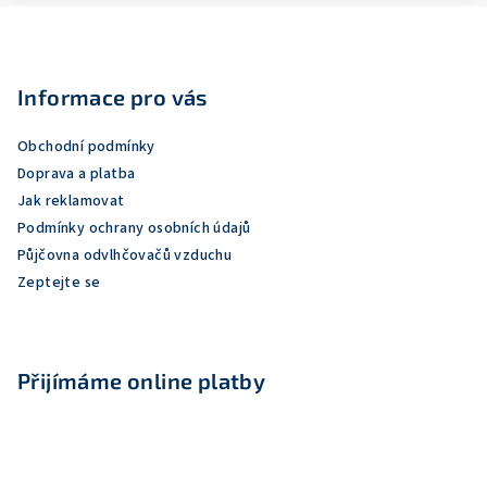
Z
á
p
Informace pro vás
a
Obchodní podmínky
t
Doprava a platba
í
Jak reklamovat
Podmínky ochrany osobních údajů
Půjčovna odvlhčovačů vzduchu
Zeptejte se
Přijímáme online platby