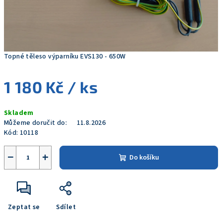
Topné těleso výparníku EVS130 - 650W
1 180 Kč
/ ks
Měrná
Skladem
cena:
Můžeme doručit do:
11.8.2026
Kód:
10118
−
+
Do košíku
Zeptat se
Sdílet