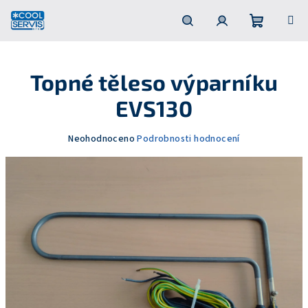
Přejít
na
obsah
Nákupní
Hledat
Přihlášení
Topné těleso výparníku
košík
EVS130
Průměrné
Neohodnoceno
Podrobnosti hodnocení
hodnocení
produktu
je
0,0
z
5
hvězdiček.