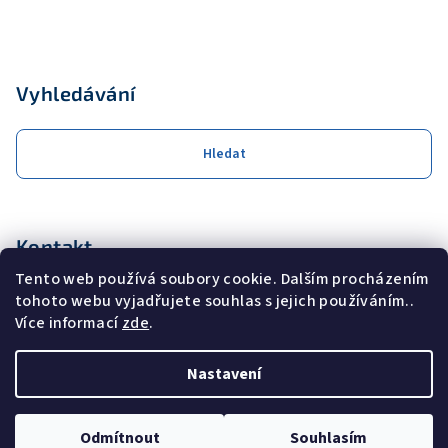
Vyhledávání
Hledat
Kontakt
Tento web používá soubory cookie. Dalším procházením
obchod
@
coolservis.cz
tohoto webu vyjadřujete souhlas s jejich používáním..
+420608231000
Více informací
zde
.
Nastavení
Copyright 2026
COOL SERVIS s.r.o.
. Všechna práva vyhrazena.
Odmítnout
Souhlasím