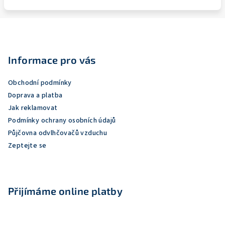
Z
á
p
Informace pro vás
a
Obchodní podmínky
t
Doprava a platba
í
Jak reklamovat
Podmínky ochrany osobních údajů
Půjčovna odvlhčovačů vzduchu
Zeptejte se
Přijímáme online platby