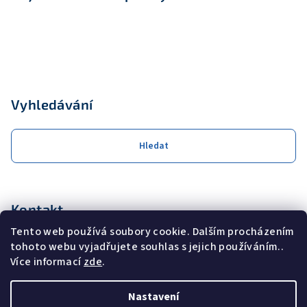
Vyhledávání
Hledat
Kontakt
Tento web používá soubory cookie. Dalším procházením
obchod
@
coolservis.cz
tohoto webu vyjadřujete souhlas s jejich používáním..
+420608231000
Více informací
zde
.
Nastavení