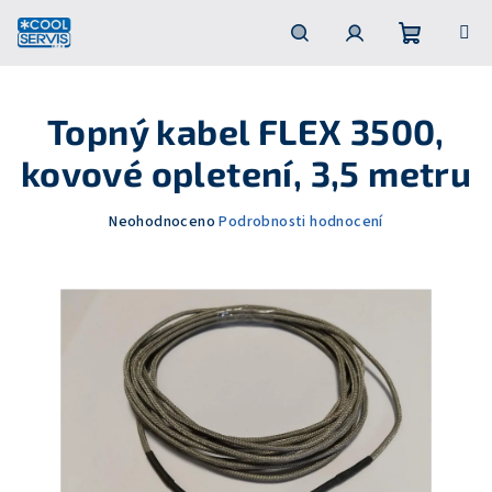
Přejít
na
obsah
Nákupní
Hledat
Přihlášení
Topný kabel FLEX 3500,
košík
kovové opletení, 3,5 metru
Průměrné
Neohodnoceno
Podrobnosti hodnocení
hodnocení
produktu
je
0,0
z
5
hvězdiček.