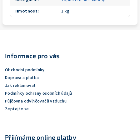
Kategorie
:
Topná tělesa a kabely
Hmotnost
:
1 kg
Z
á
p
Informace pro vás
a
Obchodní podmínky
t
Doprava a platba
í
Jak reklamovat
Podmínky ochrany osobních údajů
Půjčovna odvlhčovačů vzduchu
Zeptejte se
Přijímáme online platby