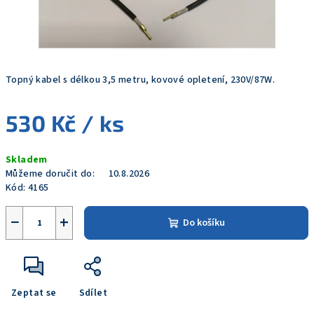
Topný kabel s délkou 3,5 metru, kovové opletení, 230V/87W.
530 Kč
/ ks
Měrná
Skladem
cena:
Můžeme doručit do:
10.8.2026
Kód:
4165
−
+
Do košíku
Zeptat se
Sdílet