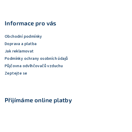
Z
á
p
Informace pro vás
a
Obchodní podmínky
t
Doprava a platba
í
Jak reklamovat
Podmínky ochrany osobních údajů
Půjčovna odvlhčovačů vzduchu
Zeptejte se
Přijímáme online platby