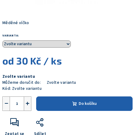
Měděné víčko
VARIANTA:
od
30 Kč
/ ks
Měrná
Zvolte variantu
cena:
Můžeme doručit do:
Zvolte variantu
Kód:
Zvolte variantu
−
+
Do košíku
Zeptat se
Sdílet