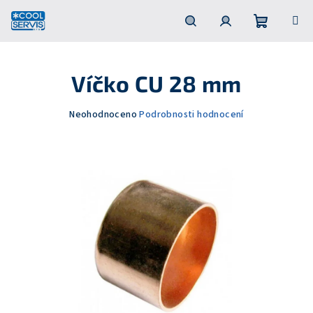
Přejít
na
obsah
Nákupní
Hledat
Přihlášení
Víčko CU 28 mm
košík
Průměrné
Neohodnoceno
Podrobnosti hodnocení
hodnocení
produktu
je
0,0
z
5
hvězdiček.