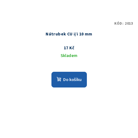
KÓD:
2013
Nátrubek CU i/i 10 mm
17 Kč
Skladem
Do košíku