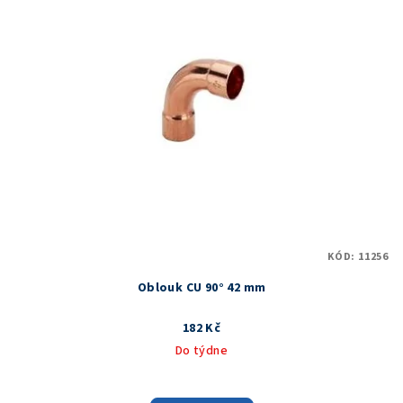
KÓD:
11256
Oblouk CU 90° 42 mm
182 Kč
Do týdne