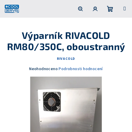
Přejít
na
obsah
Nákupní
Hledat
Přihlášení
Výparník RIVACOLD
košík
RM80/350C, oboustranný
RIVACOLD
Průměrné
Neohodnoceno
Podrobnosti hodnocení
hodnocení
produktu
je
0,0
z
5
hvězdiček.