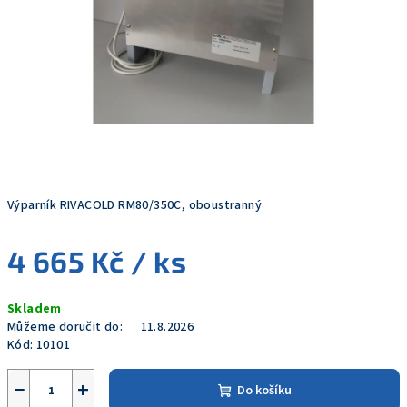
Výparník RIVACOLD RM80/350C, oboustranný
4 665 Kč
/ ks
Měrná
Skladem
cena:
Můžeme doručit do:
11.8.2026
Kód:
10101
−
+
Do košíku