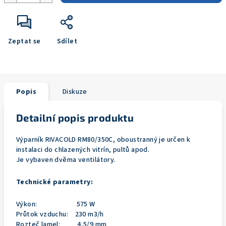
Zeptat se
Sdílet
Popis
Diskuze
Detailní popis produktu
Výparník RIVACOLD RM80/350C, oboustranný je určen k
instalaci do chlazených vitrín, pultů apod.
Je vybaven dvěma ventilátory.
Technické parametry:
Výkon: 575 W
Průtok vzduchu: 230 m3/h
Rozteč lamel: 4,5/9 mm