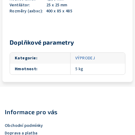
Ventilátor: 25 x 25 mm
Rozměry (axbxc): 400 x 85 x 485
Doplňkové parametry
Kategorie
:
VÝPRODEJ
Hmotnost
:
5 kg
Z
á
p
Informace pro vás
a
Obchodní podmínky
t
Doprava a platba