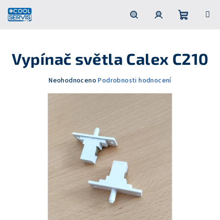
Přejít
na
obsah
Nákupní
Hledat
Přihlášení
Vypínač světla Calex C210
košík
Průměrné
Neohodnoceno
Podrobnosti hodnocení
hodnocení
produktu
je
0,0
z
5
hvězdiček.