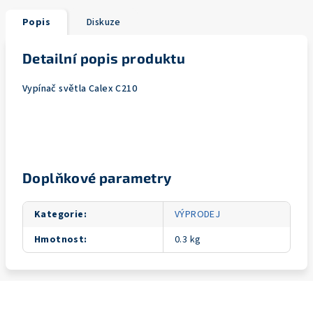
Popis
Diskuze
Detailní popis produktu
Vypínač světla Calex C210
Doplňkové parametry
Kategorie
:
VÝPRODEJ
Hmotnost
:
0.3 kg
Z