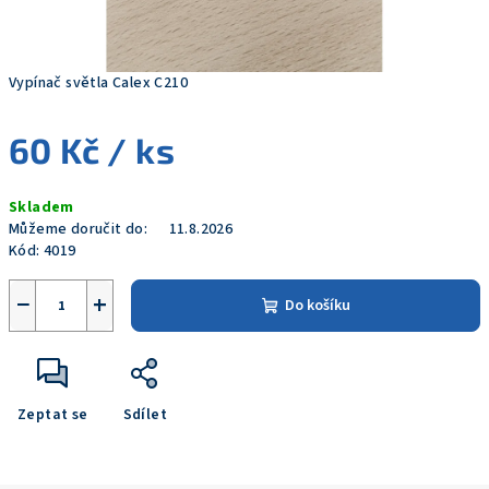
Vypínač světla Calex C210
60 Kč
/ ks
Měrná
Skladem
cena:
Můžeme doručit do:
11.8.2026
Kód:
4019
−
+
Do košíku
Zeptat se
Sdílet