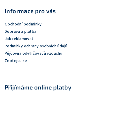
á
p
Informace pro vás
a
Obchodní podmínky
t
Doprava a platba
í
Jak reklamovat
Podmínky ochrany osobních údajů
Půjčovna odvlhčovačů vzduchu
Zeptejte se
Přijímáme online platby