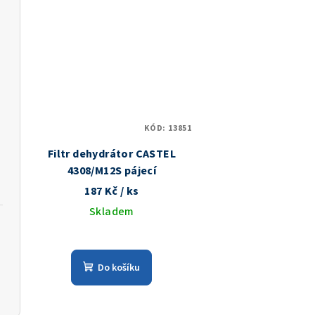
ů
KÓD:
13851
Filtr dehydrátor CASTEL
4308/M12S pájecí
187 Kč
/ ks
Skladem
Do košíku