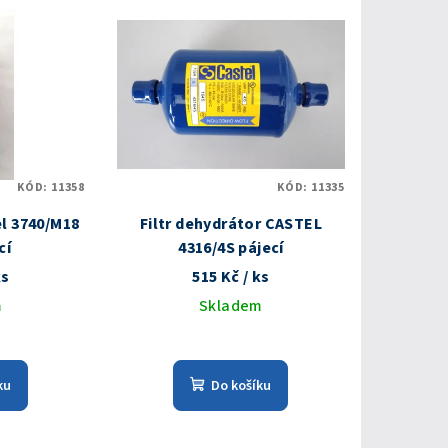
KÓD:
11358
KÓD:
11335
l 3740/M18
Filtr dehydrátor CASTEL
cí
4316/4S pájecí
ks
515 Kč
/ ks
m
Skladem
ku
Do košíku