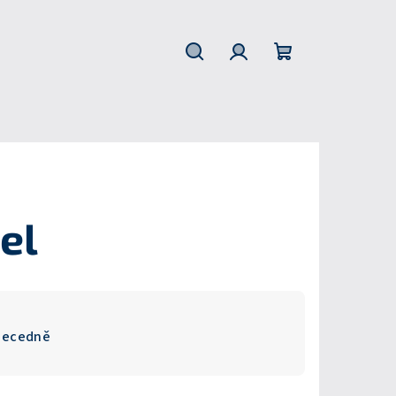
Hledat
Přihlášení
Nákupní
košík
el
becedně