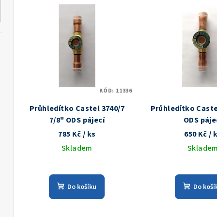
V
e
ý
n
p
í
i
p
s
r
KÓD:
11336
p
o
Průhledítko Castel 3740/7
Průhledítko Caste
r
d
7/8" ODS pájecí
ODS páje
o
785 Kč
/ ks
650 Kč
/ 
u
Skladem
Sklade
d
k
u
t
k
Do košíku
Do koší
ů
t