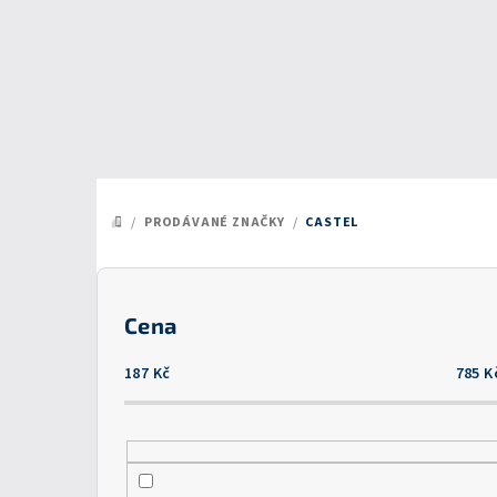
Přejít
na
obsah
/
PRODÁVANÉ ZNAČKY
/
CASTEL
DOMŮ
P
o
Cena
s
187
Kč
785
K
t
r