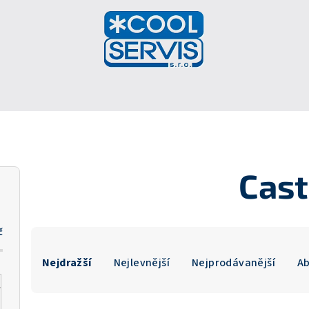
Cast
č
Ř
Nejdražší
Nejlevnější
Nejprodávanější
A
a
z