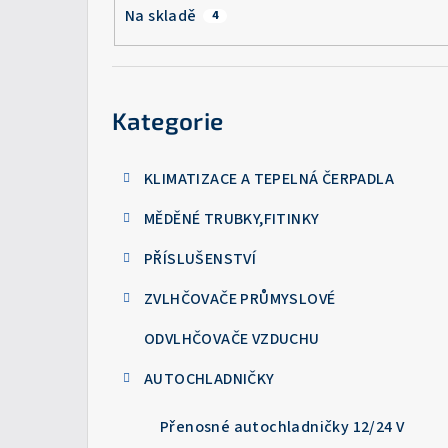
a
Na skladě
4
n
n
Přeskočit
kategorie
í
Kategorie
p
KLIMATIZACE A TEPELNÁ ČERPADLA
a
MĚDĚNÉ TRUBKY,FITINKY
n
e
PŘÍSLUŠENSTVÍ
l
ZVLHČOVAČE PRŮMYSLOVÉ
ODVLHČOVAČE VZDUCHU
AUTOCHLADNIČKY
Přenosné autochladničky 12/24 V