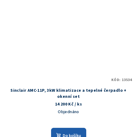
KÓD:
13534
Sinclair AMC-11P, 3kW klimatizace a tepelné čerpadlo +
okenní set
14 200 Kč
/ ks
Objednáno
Do košíku