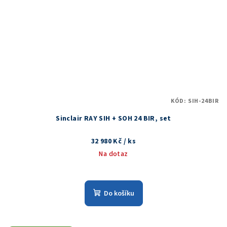
KÓD:
SIH-24BIR
Sinclair RAY SIH + SOH 24 BIR, set
32 980 Kč
/ ks
Na dotaz
Do košíku