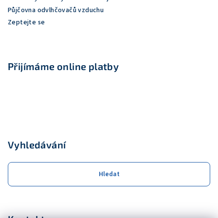
v
Půjčovna odvlhčovačů vzduchu
ý
Zeptejte se
p
i
s
u
Přijímáme online platby
Vyhledávání
Hledat