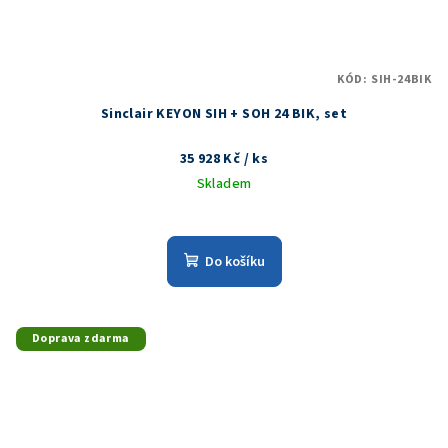
KÓD:
SIH-24BIK
Sinclair KEYON SIH + SOH 24 BIK, set
35 928 Kč
/ ks
Skladem
Do košíku
Doprava zdarma