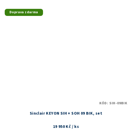
Doprava zdarma
KÓD:
SIH-09BIK
Sinclair KEYON SIH + SOH 09 BIK, set
19 950 Kč
/ ks