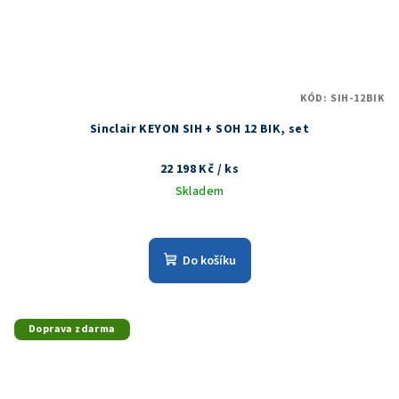
KÓD:
SIH-12BIK
Sinclair KEYON SIH + SOH 12 BIK, set
22 198 Kč
/ ks
Skladem
Do košíku
Doprava zdarma