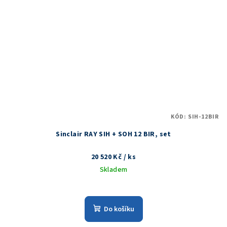
KÓD:
SIH-12BIR
Sinclair RAY SIH + SOH 12 BIR, set
20 520 Kč
/ ks
Skladem
Do košíku