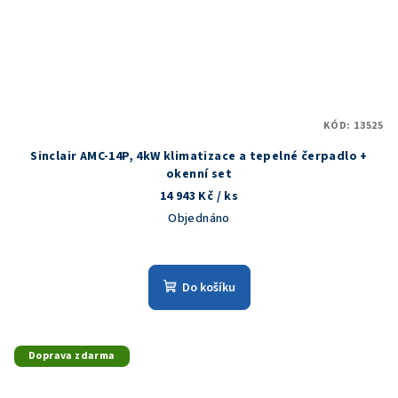
KÓD:
13525
Sinclair AMC-14P, 4kW klimatizace a tepelné čerpadlo +
okenní set
14 943 Kč
/ ks
Objednáno
Do košíku
Doprava zdarma