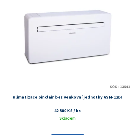
r
p
o
i
d
s
u
p
k
r
t
o
ů
d
u
k
t
KÓD:
13541
ů
Klimatizace Sinclair bez venkovní jednotky ASM-12BI
42 580 Kč
/ ks
Skladem