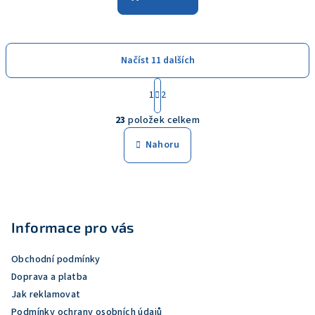
Načíst 11 dalších
S
1
2
t
O
r
23
položek celkem
á
v
n
l
Nahoru
k
á
o
d
v
Z
a
á
n
á
c
í
í
p
Informace pro vás
p
a
r
Obchodní podmínky
t
v
Doprava a platba
í
k
Jak reklamovat
y
Podmínky ochrany osobních údajů