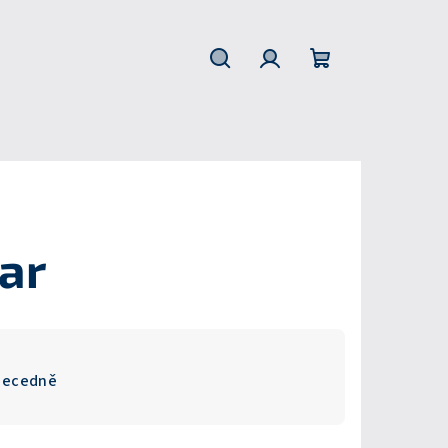
Hledat
Přihlášení
Nákupní
košík
ar
becedně