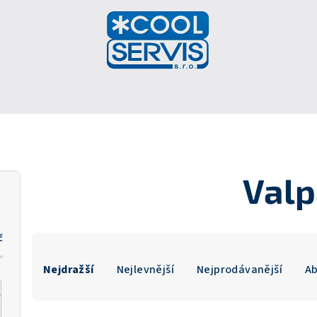
Valp
č
Ř
Nejdražší
Nejlevnější
Nejprodávanější
A
a
z