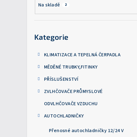
a
Na skladě
2
n
n
Přeskočit
kategorie
í
Kategorie
p
KLIMATIZACE A TEPELNÁ ČERPADLA
a
MĚDĚNÉ TRUBKY,FITINKY
n
e
PŘÍSLUŠENSTVÍ
l
ZVLHČOVAČE PRŮMYSLOVÉ
ODVLHČOVAČE VZDUCHU
AUTOCHLADNIČKY
Přenosné autochladničky 12/24 V