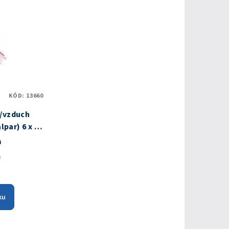
KÓD:
13660
u/vzduch
m
m
ku