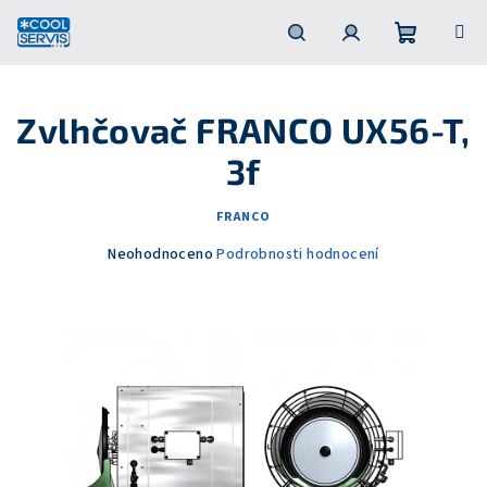
Přejít
na
obsah
Nákupní
Hledat
Přihlášení
Zvlhčovač FRANCO UX56-T,
košík
3f
FRANCO
Průměrné
Neohodnoceno
Podrobnosti hodnocení
hodnocení
produktu
je
0,0
z
5
hvězdiček.