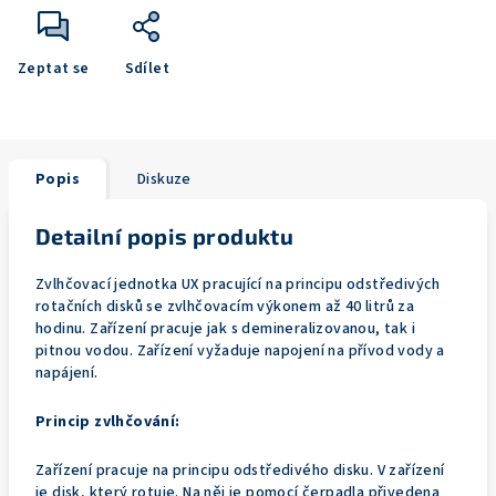
Zeptat se
Sdílet
Popis
Diskuze
Detailní popis produktu
Zvlhčovací jednotka UX pracující na principu odstředivých
rotačních disků se zvlhčovacím výkonem až 40 litrů za
hodinu. Zařízení pracuje jak s demineralizovanou, tak i
pitnou vodou. Zařízení vyžaduje napojení na přívod vody a
napájení.
Princip zvlhčování:
Zařízení pracuje na principu odstředivého disku. V zařízení
je disk, který rotuje. Na něj je pomocí čerpadla přivedena