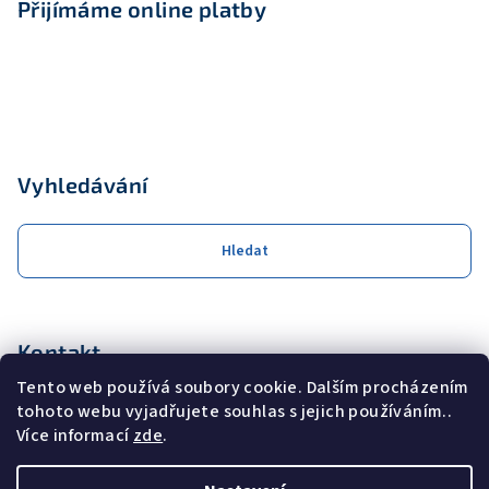
Přijímáme online platby
Vyhledávání
Hledat
Kontakt
Tento web používá soubory cookie. Dalším procházením
obchod
@
coolservis.cz
tohoto webu vyjadřujete souhlas s jejich používáním..
+420608231000
Více informací
zde
.