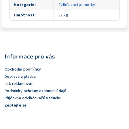
Kategorie
:
Zvlhčovací jednotky
Hmotnost
:
32 kg
Z
á
p
Informace pro vás
a
Obchodní podmínky
t
Doprava a platba
í
Jak reklamovat
Podmínky ochrany osobních údajů
Půjčovna odvlhčovačů vzduchu
Zeptejte se