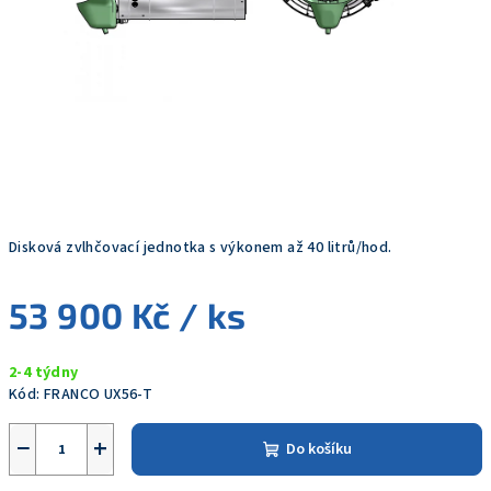
Disková zvlhčovací jednotka s výkonem až 40 litrů/hod.
53 900 Kč
/ ks
Měrná
2-4 týdny
cena:
Kód:
FRANCO UX56-T
−
+
Do košíku