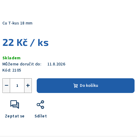
Cu T-kus 18 mm
22 Kč
/ ks
Měrná
Skladem
cena:
Můžeme doručit do:
11.8.2026
Kód:
2105
−
+
Do košíku
Zeptat se
Sdílet