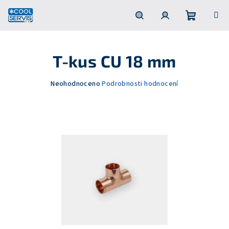
Přejít
na
obsah
Nákupní
Hledat
Přihlášení
T-kus CU 18 mm
košík
Průměrné
Neohodnoceno
Podrobnosti hodnocení
hodnocení
produktu
je
0,0
z
5
hvězdiček.