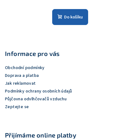
Do košíku
Z
á
p
Informace pro vás
a
Obchodní podmínky
t
Doprava a platba
í
Jak reklamovat
Podmínky ochrany osobních údajů
Půjčovna odvlhčovačů vzduchu
Zeptejte se
Přijímáme online platby